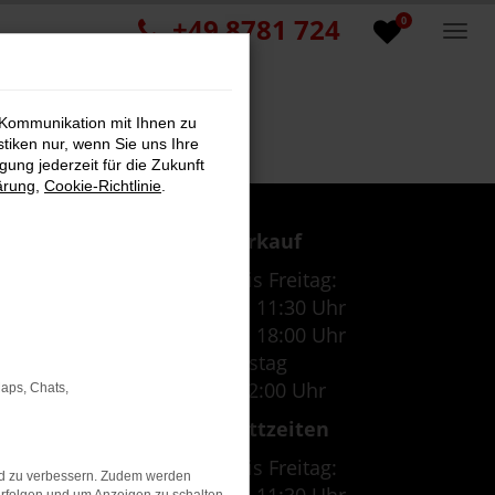
+49 8781 724
0
 Kommunikation mit Ihnen zu
stiken nur, wenn Sie uns Ihre
ung jederzeit für die Zukunft
ärung
,
Cookie-Richtlinie
.
Verkauf
Montag bis Freitag:
07:30 Uhr - 11:30 Uhr
12:30 Uhr - 18:00 Uhr
Samstag
09:00 - 12:00 Uhr
Maps, Chats,
Werkstattzeiten
Montag bis Freitag:
nd zu verbessern. Zudem werden