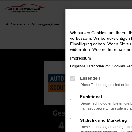
Zum
Hauptinhalt
springen
Startseite
Fahrzeugangebote
Fahrzeugsuche
Wir nutzen Cookies, um Ihnen d
verbessern. Wir berücksichtigen 
Einwilligung geben. Wenn Sie zu 
widerrufen. Weitere Information
Impressum
Folgende Kategorien von Cookies werd
Essentiell
Diese Technologien sind erforde
Funktional
Diese Technologien bieten die b
Fahrzeugbewertungssystem und w
Gesamt
Statistik und Marketing
4,8
Diese Technologien ermöglichen