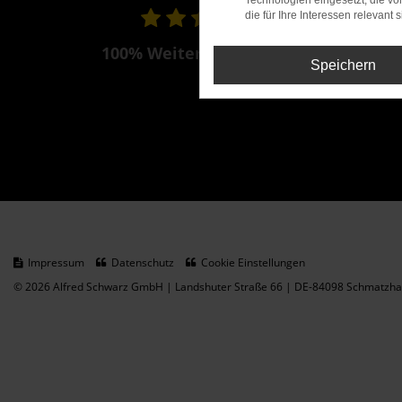
Technologien eingesetzt, die v
die für Ihre Interessen relevant s
100% Weiterempfehlung
Speichern
Impressum
Datenschutz
Cookie Einstellungen
© 2026 Alfred Schwarz GmbH | Landshuter Straße 66 | DE-84098 Schmatzhau