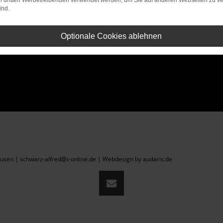
on dritten Werbetreibenden verwendet werden, um Sie auf anderen Webseiten zu ve
ind.
Optionale Cookies ablehnen
sen | schwarz-alfred@t-online.de |
Webdesign by audaris.de