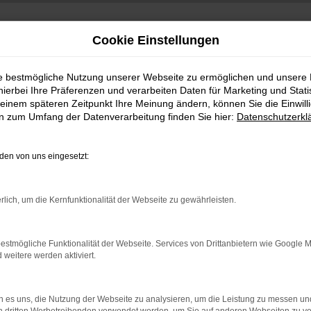
Cookie Einstellungen
ie bestmögliche Nutzung unserer Webseite zu ermöglichen und unsere
hierbei Ihre Präferenzen und verarbeiten Daten für Marketing und Stati
einem späteren Zeitpunkt Ihre Meinung ändern, können Sie die Einwillig
en zum Umfang der Datenverarbeitung finden Sie hier:
Datenschutzerkl
en von uns eingesetzt:
rlich, um die Kernfunktionalität der Webseite zu gewährleisten.
Es wird versucht, Inhalte von
www.google.com
zu
laden. Dabei können Daten an Dritte weitergegeben
werden. Wenn Sie damit einverstanden sind,
estmögliche Funktionalität der Webseite. Services von Drittanbietern wie Google 
klicken Sie bitte auf "Bestätigen".
eitere werden aktiviert.
Bestätigen
 es uns, die Nutzung der Webseite zu analysieren, um die Leistung zu messen u