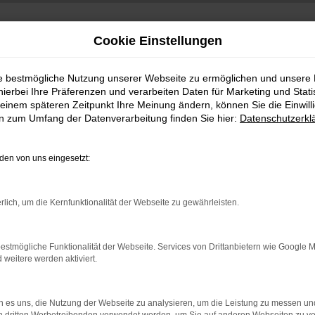
Cookie Einstellungen
ie bestmögliche Nutzung unserer Webseite zu ermöglichen und unsere
hierbei Ihre Präferenzen und verarbeiten Daten für Marketing und Stati
einem späteren Zeitpunkt Ihre Meinung ändern, können Sie die Einwillig
en zum Umfang der Datenverarbeitung finden Sie hier:
Datenschutzerkl
en von uns eingesetzt:
rlich, um die Kernfunktionalität der Webseite zu gewährleisten.
Es wird versucht, Inhalte von
www.google.com
zu
laden. Dabei können Daten an Dritte weitergegeben
werden. Wenn Sie damit einverstanden sind,
estmögliche Funktionalität der Webseite. Services von Drittanbietern wie Google 
klicken Sie bitte auf "Bestätigen".
eitere werden aktiviert.
Bestätigen
 es uns, die Nutzung der Webseite zu analysieren, um die Leistung zu messen u