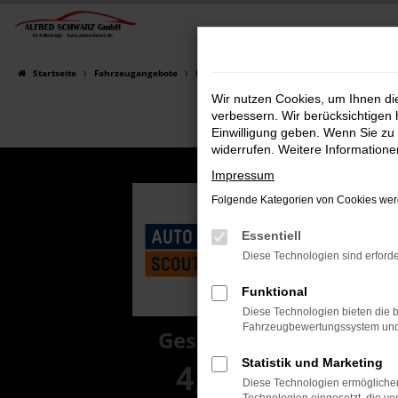
Zum
Hauptinhalt
springen
Startseite
Fahrzeugangebote
Fahrzeugsuche
Wir nutzen Cookies, um Ihnen d
verbessern. Wir berücksichtigen 
Einwilligung geben. Wenn Sie zu 
widerrufen. Weitere Information
Impressum
Folgende Kategorien von Cookies werd
Essentiell
Diese Technologien sind erforde
Funktional
Diese Technologien bieten die b
Fahrzeugbewertungssystem und w
Gesamt
Statistik und Marketing
4,8
Diese Technologien ermöglichen