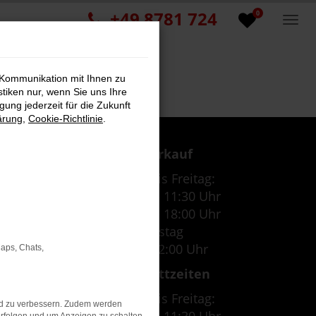
+49 8781 724
0
 Kommunikation mit Ihnen zu
stiken nur, wenn Sie uns Ihre
ung jederzeit für die Zukunft
ärung
,
Cookie-Richtlinie
.
Verkauf
Montag bis Freitag:
07:30 Uhr - 11:30 Uhr
12:30 Uhr - 18:00 Uhr
Samstag
09:00 - 12:00 Uhr
Maps, Chats,
Werkstattzeiten
Montag bis Freitag:
nd zu verbessern. Zudem werden