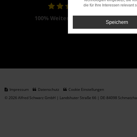
Technologien eingesetzt, die v
die für Ihre Interessen relevant s
100% Weiterempfehlung
Speichern
Impressum
Datenschutz
Cookie Einstellungen
© 2026 Alfred Schwarz GmbH | Landshuter Straße 66 | DE-84098 Schmatzhau