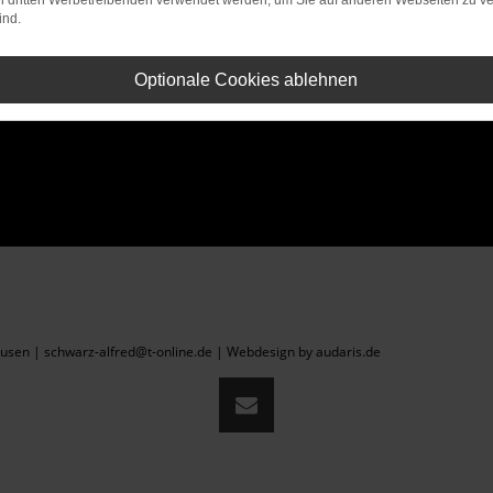
on dritten Werbetreibenden verwendet werden, um Sie auf anderen Webseiten zu ve
ind.
Optionale Cookies ablehnen
sen | schwarz-alfred@t-online.de |
Webdesign by audaris.de