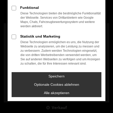
Funktional
Diese Technologien bieten die bestmögliche Funktionalität
100% Weiterempfehlung
der Webseite. Services von Drittanbietern wie Google
Maps, Chats, Fahrzeugbewertungssystem und weitere
werden aktiviert.
Statistik und Marketing
Diese Technologien ermöglichen es uns, die Nutzung der
Webseite zu analysieren, um die Leistung zu messen und
zu verbessern. Zudem werden Technologien eingesetzt,
Es wird versucht, Inhalte von
www.google.com
zu laden. Dabei
die von dritten Werbetreibenden verwendet werden, um
können Daten an Dritte weitergegeben werden. Wenn Sie damit
Sie auf anderen Webseiten zu verfolgen und um Anzeigen
einverstanden sind, klicken Sie bitte auf "Bestätigen".
zu schalten, die für Ihre Interessen relevant sind.
Bestätigen
Speichern
Optionale Cookies ablehnen
Alle akzeptieren
Verkauf