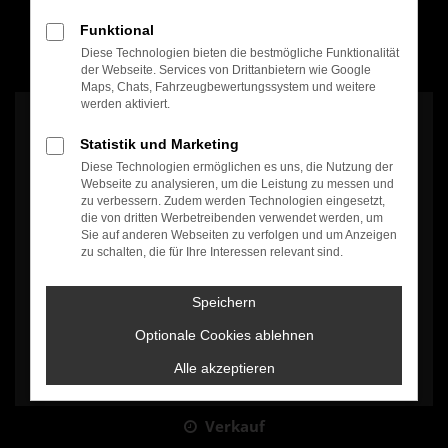
Funktional
Diese Technologien bieten die bestmögliche Funktionalität
100% Weiterempfehlung
der Webseite. Services von Drittanbietern wie Google
Maps, Chats, Fahrzeugbewertungssystem und weitere
werden aktiviert.
Statistik und Marketing
Diese Technologien ermöglichen es uns, die Nutzung der
Webseite zu analysieren, um die Leistung zu messen und
zu verbessern. Zudem werden Technologien eingesetzt,
Es wird versucht, Inhalte von
www.google.com
zu laden. Dabei
die von dritten Werbetreibenden verwendet werden, um
können Daten an Dritte weitergegeben werden. Wenn Sie damit
Sie auf anderen Webseiten zu verfolgen und um Anzeigen
einverstanden sind, klicken Sie bitte auf "Bestätigen".
zu schalten, die für Ihre Interessen relevant sind.
Bestätigen
Speichern
Optionale Cookies ablehnen
Alle akzeptieren
Verkauf