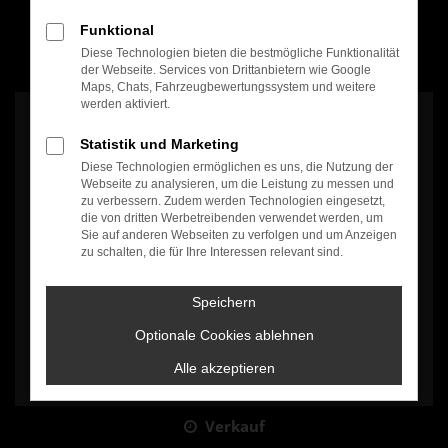
Funktional
Diese Technologien bieten die bestmögliche Funktionalität
100% Weiterempfehlung
der Webseite. Services von Drittanbietern wie Google
Maps, Chats, Fahrzeugbewertungssystem und weitere
werden aktiviert.
Statistik und Marketing
Diese Technologien ermöglichen es uns, die Nutzung der
Webseite zu analysieren, um die Leistung zu messen und
zu verbessern. Zudem werden Technologien eingesetzt,
Es wird versucht, Inhalte von
www.google.com
zu laden. Dabei
die von dritten Werbetreibenden verwendet werden, um
können Daten an Dritte weitergegeben werden. Wenn Sie damit
Sie auf anderen Webseiten zu verfolgen und um Anzeigen
einverstanden sind, klicken Sie bitte auf "Bestätigen".
zu schalten, die für Ihre Interessen relevant sind.
Bestätigen
Speichern
Optionale Cookies ablehnen
Alle akzeptieren
Verkauf