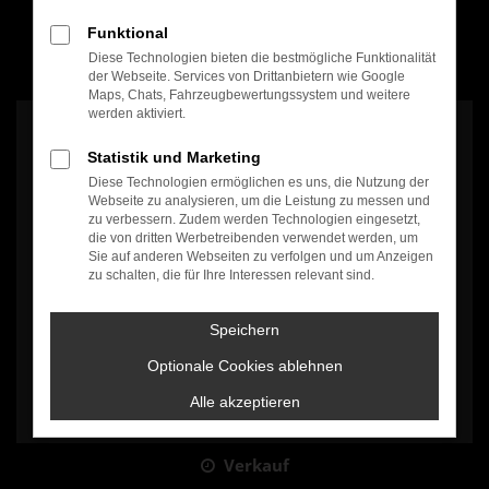
Funktional
Diese Technologien bieten die bestmögliche Funktionalität
100% Weiterempfehlung
der Webseite. Services von Drittanbietern wie Google
Maps, Chats, Fahrzeugbewertungssystem und weitere
werden aktiviert.
Statistik und Marketing
Diese Technologien ermöglichen es uns, die Nutzung der
Webseite zu analysieren, um die Leistung zu messen und
zu verbessern. Zudem werden Technologien eingesetzt,
Es wird versucht, Inhalte von
www.google.com
zu laden. Dabei
die von dritten Werbetreibenden verwendet werden, um
können Daten an Dritte weitergegeben werden. Wenn Sie damit
Sie auf anderen Webseiten zu verfolgen und um Anzeigen
einverstanden sind, klicken Sie bitte auf "Bestätigen".
zu schalten, die für Ihre Interessen relevant sind.
Bestätigen
Speichern
Optionale Cookies ablehnen
Alle akzeptieren
Verkauf