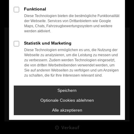
Funktional
Diese Technologien bieten die bestmögliche Funktionalität
100% Weiterempfehlung
der Webseite. Services von Drittanbietern wie Google
Maps, Chats, Fahrzeugbewertungssystem und weitere
werden aktiviert.
Statistik und Marketing
Diese Technologien ermöglichen es uns, die Nutzung der
Webseite zu analysieren, um die Leistung zu messen und
zu verbessern. Zudem werden Technologien eingesetzt,
Es wird versucht, Inhalte von
www.google.com
zu laden. Dabei
die von dritten Werbetreibenden verwendet werden, um
können Daten an Dritte weitergegeben werden. Wenn Sie damit
Sie auf anderen Webseiten zu verfolgen und um Anzeigen
einverstanden sind, klicken Sie bitte auf "Bestätigen".
zu schalten, die für Ihre Interessen relevant sind.
Bestätigen
Speichern
Optionale Cookies ablehnen
Alle akzeptieren
Verkauf