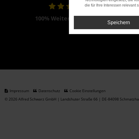
Technologien eingesetzt, die v
die für Ihre Interessen relevant s
100% Weiterempfehlung
Speichern
Impressum
Datenschutz
Cookie Einstellungen
© 2026 Alfred Schwarz GmbH | Landshuter Straße 66 | DE-84098 Schmatzhau