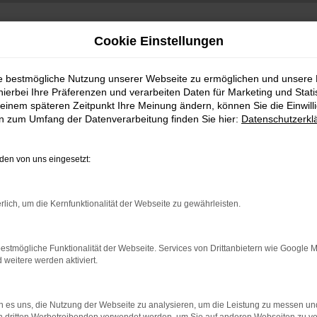
Cookie Einstellungen
ie bestmögliche Nutzung unserer Webseite zu ermöglichen und unsere
hierbei Ihre Präferenzen und verarbeiten Daten für Marketing und Stati
einem späteren Zeitpunkt Ihre Meinung ändern, können Sie die Einwillig
en zum Umfang der Datenverarbeitung finden Sie hier:
Datenschutzerkl
en von uns eingesetzt:
rlich, um die Kernfunktionalität der Webseite zu gewährleisten.
Es wird versucht, Inhalte von
www.google.com
zu
laden. Dabei können Daten an Dritte weitergegeben
werden. Wenn Sie damit einverstanden sind,
estmögliche Funktionalität der Webseite. Services von Drittanbietern wie Google 
klicken Sie bitte auf "Bestätigen".
eitere werden aktiviert.
Bestätigen
 es uns, die Nutzung der Webseite zu analysieren, um die Leistung zu messen u