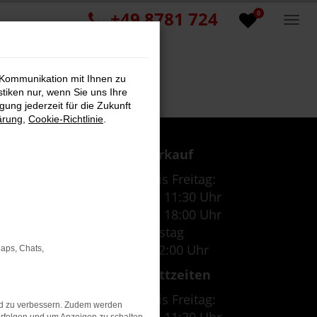
+49 8781 724
0
 Kommunikation mit Ihnen zu
stiken nur, wenn Sie uns Ihre
ung jederzeit für die Zukunft
ärung
,
Cookie-Richtlinie
.
Verkauf
Montag bis Freitag:
07:30 Uhr - 11:30 Uhr
12:30 Uhr - 18:00 Uhr
Samstag
09:00 - 12:00 Uhr
Maps, Chats,
Werkstattzeiten
Montag bis Freitag:
nd zu verbessern. Zudem werden