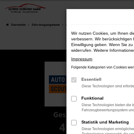
Zum
Hauptinhalt
springen
Startseite
Fahrzeugangebote
Fahrzeugsuche
Wir nutzen Cookies, um Ihnen d
verbessern. Wir berücksichtigen 
Einwilligung geben. Wenn Sie zu 
widerrufen. Weitere Information
Impressum
Folgende Kategorien von Cookies werd
Essentiell
Diese Technologien sind erforde
Funktional
Diese Technologien bieten die b
Fahrzeugbewertungssystem und w
Gesamt
Statistik und Marketing
4,8
Diese Technologien ermöglichen