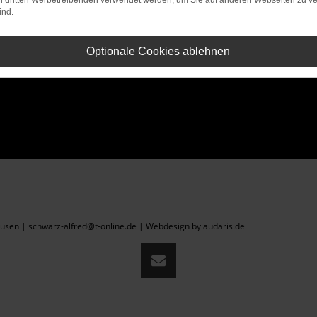
on dritten Werbetreibenden verwendet werden, um Sie auf anderen Webseiten zu ve
ind.
Optionale Cookies ablehnen
sen | schwarz-alfred@t-online.de |
Webdesign by audaris.de