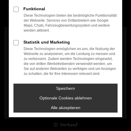
Funktional
Diese Technologien bieten die bestmögliche Funktionalität
100% Weiterempfehlung
der Webseite. Services von Drittanbietern wie Google
Maps, Chats, Fahrzeugbewertungssystem und weitere
werden aktiviert.
Statistik und Marketing
Diese Technologien ermöglichen es uns, die Nutzung der
Webseite zu analysieren, um die Leistung zu messen und
zu verbessern. Zudem werden Technologien eingesetzt,
Es wird versucht, Inhalte von
www.google.com
zu laden. Dabei
die von dritten Werbetreibenden verwendet werden, um
können Daten an Dritte weitergegeben werden. Wenn Sie damit
Sie auf anderen Webseiten zu verfolgen und um Anzeigen
einverstanden sind, klicken Sie bitte auf "Bestätigen".
zu schalten, die für Ihre Interessen relevant sind.
Bestätigen
Speichern
Optionale Cookies ablehnen
Alle akzeptieren
Verkauf