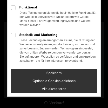
Funktional
Diese Technologien bieten die bestmögliche Funktionalität
100% Weiterempfehlung
der Webseite. Services von Drittanbietern wie Google
Maps, Chats, Fahrzeugbewertungssystem und weitere
werden aktiviert.
Statistik und Marketing
Diese Technologien ermöglichen es uns, die Nutzung der
Webseite zu analysieren, um die Leistung zu messen und
zu verbessern. Zudem werden Technologien eingesetzt,
Es wird versucht, Inhalte von
www.google.com
zu laden. Dabei
die von dritten Werbetreibenden verwendet werden, um
können Daten an Dritte weitergegeben werden. Wenn Sie damit
Sie auf anderen Webseiten zu verfolgen und um Anzeigen
einverstanden sind, klicken Sie bitte auf "Bestätigen".
zu schalten, die für Ihre Interessen relevant sind.
Bestätigen
Speichern
Optionale Cookies ablehnen
Alle akzeptieren
Verkauf