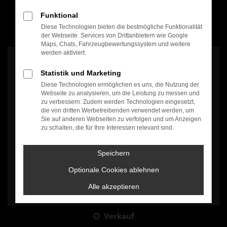
Funktional
Diese Technologien bieten die bestmögliche Funktionalität
100% Weiterempfehlung
der Webseite. Services von Drittanbietern wie Google
Maps, Chats, Fahrzeugbewertungssystem und weitere
werden aktiviert.
Statistik und Marketing
Diese Technologien ermöglichen es uns, die Nutzung der
Webseite zu analysieren, um die Leistung zu messen und
zu verbessern. Zudem werden Technologien eingesetzt,
Es wird versucht, Inhalte von
www.google.com
zu laden. Dabei
die von dritten Werbetreibenden verwendet werden, um
können Daten an Dritte weitergegeben werden. Wenn Sie damit
Sie auf anderen Webseiten zu verfolgen und um Anzeigen
einverstanden sind, klicken Sie bitte auf "Bestätigen".
zu schalten, die für Ihre Interessen relevant sind.
Bestätigen
Speichern
Optionale Cookies ablehnen
Alle akzeptieren
Verkauf