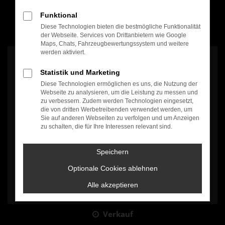
Funktional
Diese Technologien bieten die bestmögliche Funktionalität
100% Weiterempfehlung
der Webseite. Services von Drittanbietern wie Google
Maps, Chats, Fahrzeugbewertungssystem und weitere
werden aktiviert.
Statistik und Marketing
Diese Technologien ermöglichen es uns, die Nutzung der
Webseite zu analysieren, um die Leistung zu messen und
zu verbessern. Zudem werden Technologien eingesetzt,
Es wird versucht, Inhalte von
www.google.com
zu laden. Dabei
die von dritten Werbetreibenden verwendet werden, um
können Daten an Dritte weitergegeben werden. Wenn Sie damit
Sie auf anderen Webseiten zu verfolgen und um Anzeigen
einverstanden sind, klicken Sie bitte auf "Bestätigen".
zu schalten, die für Ihre Interessen relevant sind.
Bestätigen
Speichern
Optionale Cookies ablehnen
Alle akzeptieren
Verkauf