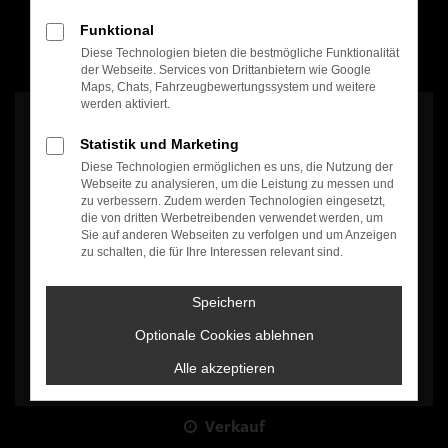
Funktional
Diese Technologien bieten die bestmögliche Funktionalität
100% Weiterempfehlung
der Webseite. Services von Drittanbietern wie Google
Maps, Chats, Fahrzeugbewertungssystem und weitere
werden aktiviert.
Statistik und Marketing
Diese Technologien ermöglichen es uns, die Nutzung der
Webseite zu analysieren, um die Leistung zu messen und
zu verbessern. Zudem werden Technologien eingesetzt,
Es wird versucht, Inhalte von
www.google.com
zu laden. Dabei
die von dritten Werbetreibenden verwendet werden, um
können Daten an Dritte weitergegeben werden. Wenn Sie damit
Sie auf anderen Webseiten zu verfolgen und um Anzeigen
einverstanden sind, klicken Sie bitte auf "Bestätigen".
zu schalten, die für Ihre Interessen relevant sind.
Bestätigen
Speichern
Optionale Cookies ablehnen
Alle akzeptieren
Verkauf