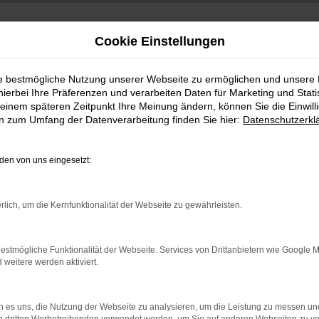
Cookie Einstellungen
ie bestmögliche Nutzung unserer Webseite zu ermöglichen und unsere
hierbei Ihre Präferenzen und verarbeiten Daten für Marketing und Stati
einem späteren Zeitpunkt Ihre Meinung ändern, können Sie die Einwillig
en zum Umfang der Datenverarbeitung finden Sie hier:
Datenschutzerkl
en von uns eingesetzt:
rlich, um die Kernfunktionalität der Webseite zu gewährleisten.
Es wird versucht, Inhalte von
www.google.com
zu
laden. Dabei können Daten an Dritte weitergegeben
werden. Wenn Sie damit einverstanden sind,
estmögliche Funktionalität der Webseite. Services von Drittanbietern wie Google 
klicken Sie bitte auf "Bestätigen".
eitere werden aktiviert.
Bestätigen
 es uns, die Nutzung der Webseite zu analysieren, um die Leistung zu messen u