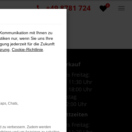
+49 8781 724
0
 Kommunikation mit Ihnen zu
stiken nur, wenn Sie uns Ihre
ung jederzeit für die Zukunft
ärung
,
Cookie-Richtlinie
.
Verkauf
Montag bis Freitag:
07:30 Uhr - 11:30 Uhr
12:30 Uhr - 18:00 Uhr
Samstag
09:00 - 12:00 Uhr
Maps, Chats,
Werkstattzeiten
Montag bis Freitag:
nd zu verbessern. Zudem werden