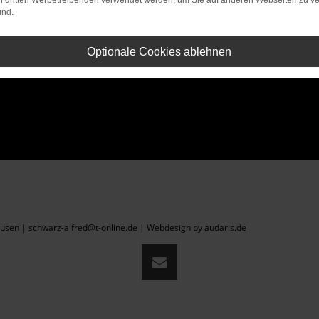
on dritten Werbetreibenden verwendet werden, um Sie auf anderen Webseiten zu ve
ind.
Optionale Cookies ablehnen
sen | schwarz-alfred@t-online.de |
Webdesign by audaris.de