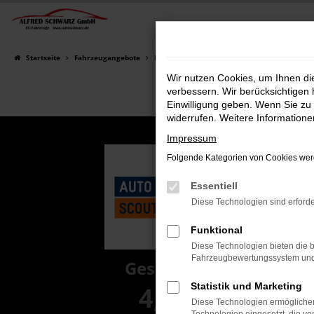
Zum
Hauptinhalt
springen
Startseite
Fahrzeugangebote
Fahrzeugsuche
Wir nutzen Cookies, um Ihnen d
verbessern. Wir berücksichtigen 
Einwilligung geben. Wenn Sie zu 
widerrufen. Weitere Information
Impressum
Folgende Kategorien von Cookies werd
Essentiell
Diese Technologien sind erforde
Funktional
Diese Technologien bieten die b
Fahrzeugbewertungssystem und w
Gesamt
Statistik und Marketing
4,8
Diese Technologien ermöglichen