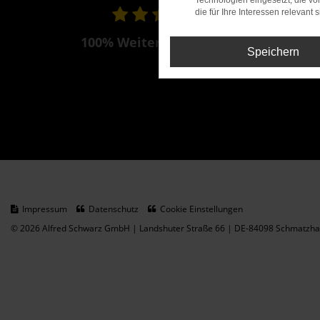
Technologien eingesetzt, die v
die für Ihre Interessen relevant s
100% Weiterempfehlung
Speichern
Impressum
Datenschutz
Cookie Einstellungen
© 2026 Alfred Schwarz GmbH | Landshuter Straße 66 | DE-84098 Schmatzhau