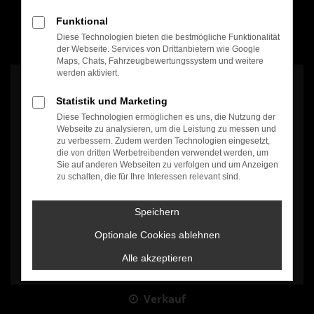
Funktional
Diese Technologien bieten die bestmögliche Funktionalität
100% Weiterempfehlung
der Webseite. Services von Drittanbietern wie Google
Maps, Chats, Fahrzeugbewertungssystem und weitere
werden aktiviert.
Statistik und Marketing
Diese Technologien ermöglichen es uns, die Nutzung der
Webseite zu analysieren, um die Leistung zu messen und
zu verbessern. Zudem werden Technologien eingesetzt,
Es wird versucht, Inhalte von
www.google.com
zu laden. Dabei
die von dritten Werbetreibenden verwendet werden, um
können Daten an Dritte weitergegeben werden. Wenn Sie damit
Sie auf anderen Webseiten zu verfolgen und um Anzeigen
einverstanden sind, klicken Sie bitte auf "Bestätigen".
zu schalten, die für Ihre Interessen relevant sind.
Bestätigen
Speichern
Optionale Cookies ablehnen
Alle akzeptieren
Verkauf