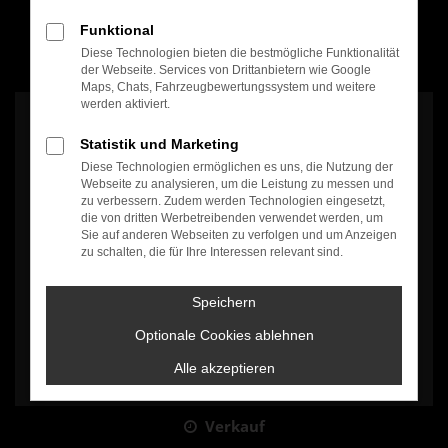
Funktional
Diese Technologien bieten die bestmögliche Funktionalität
100% Weiterempfehlung
der Webseite. Services von Drittanbietern wie Google
Maps, Chats, Fahrzeugbewertungssystem und weitere
werden aktiviert.
Statistik und Marketing
Diese Technologien ermöglichen es uns, die Nutzung der
Webseite zu analysieren, um die Leistung zu messen und
zu verbessern. Zudem werden Technologien eingesetzt,
Es wird versucht, Inhalte von
www.google.com
zu laden. Dabei
die von dritten Werbetreibenden verwendet werden, um
können Daten an Dritte weitergegeben werden. Wenn Sie damit
Sie auf anderen Webseiten zu verfolgen und um Anzeigen
einverstanden sind, klicken Sie bitte auf "Bestätigen".
zu schalten, die für Ihre Interessen relevant sind.
Bestätigen
Speichern
Optionale Cookies ablehnen
Alle akzeptieren
Verkauf