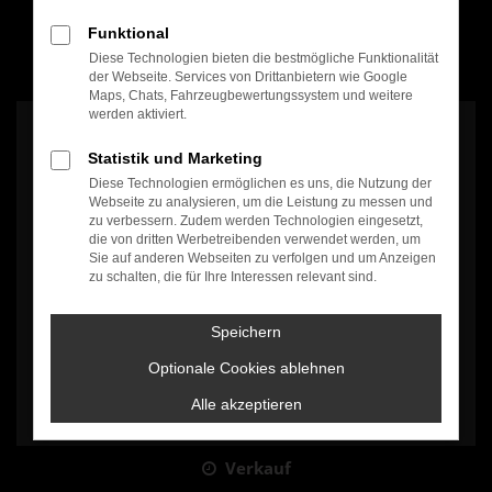
Funktional
Diese Technologien bieten die bestmögliche Funktionalität
100% Weiterempfehlung
der Webseite. Services von Drittanbietern wie Google
Maps, Chats, Fahrzeugbewertungssystem und weitere
werden aktiviert.
Statistik und Marketing
Diese Technologien ermöglichen es uns, die Nutzung der
Webseite zu analysieren, um die Leistung zu messen und
zu verbessern. Zudem werden Technologien eingesetzt,
Es wird versucht, Inhalte von
www.google.com
zu laden. Dabei
die von dritten Werbetreibenden verwendet werden, um
können Daten an Dritte weitergegeben werden. Wenn Sie damit
Sie auf anderen Webseiten zu verfolgen und um Anzeigen
einverstanden sind, klicken Sie bitte auf "Bestätigen".
zu schalten, die für Ihre Interessen relevant sind.
Bestätigen
Speichern
Optionale Cookies ablehnen
Alle akzeptieren
Verkauf