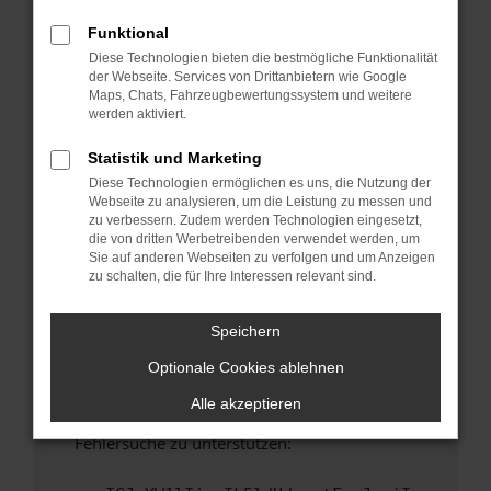
anderen Browser oder in einem privaten
Fenster?
Funktional
Diese Technologien bieten die bestmögliche Funktionalität
Starte dein Gerät neu.
der Webseite. Services von Drittanbietern wie Google
Das kann manchmal helfen, vorübergehende
Maps, Chats, Fahrzeugbewertungssystem und weitere
Probleme zu beheben.
werden aktiviert.
Stelle sicher, dass dein Browser und dein
Statistik und Marketing
Betriebssystem auf dem neuesten Stand
Diese Technologien ermöglichen es uns, die Nutzung der
sind.
Webseite zu analysieren, um die Leistung zu messen und
Veraltete Software birgt nicht nur ein
zu verbessern. Zudem werden Technologien eingesetzt,
Sicherheitsrisiko, sondern kann auch dazu
die von dritten Werbetreibenden verwendet werden, um
Sie auf anderen Webseiten zu verfolgen und um Anzeigen
führen, dass bestimmte Funktionen nicht mehr
zu schalten, die für Ihre Interessen relevant sind.
unterstützt werden.
Wende dich an den Webseitenbetreiber.
Speichern
Wenn du alle oben genannten Schritte versucht
Optionale Cookies ablehnen
hast, kontaktiere uns bitte. Wir werden
versuchen, das Problem zu beheben. Du kannst
Alle akzeptieren
uns diesen Text schicken, um uns bei der
Fehlersuche zu unterstützen: