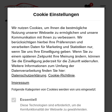
0
Zum
Hauptinhalt
Cookie Einstellungen
springen
Startseite
Fahrzeugangebote
Fahrzeugsuche
Wir nutzen Cookies, um Ihnen die bestmögliche
Nutzung unserer Webseite zu ermöglichen und unsere
Kommunikation mit Ihnen zu verbessern. Wir
berücksichtigen hierbei Ihre Präferenzen und
Fehler: Network Error
verarbeiten Daten für Marketing und Statistiken nur,
wenn Sie uns Ihre Einwilligung geben. Wenn Sie zu
Beim Laden ist ein Fehler aufgetreten.
einem späteren Zeitpunkt Ihre Meinung ändern, können
Hier sind ein paar Tipps, die dir helfen können:
Sie die Einwilligung jederzeit für die Zukunft widerrufen.
Weitere Informationen zum Umfang der
Überprüfe deine Firewall und deine
Datenverarbeitung finden Sie hier:
Internetverbindung.
Datenschutzerklärung
,
Cookie-Richtlinie
.
Laden andere Webseiten, zum Beispiel deine
Impressum
Suchmaschine?
Folgende Kategorien von Cookies werden von uns eingesetzt:
Prüfe deine Browsererweiterungen.
Manche Erweiterungen, wie Werbeblocker,
Essentiell
können das Laden bestimmter Seiten
Diese Technologien sind erforderlich, um die
verhindern. Funktioniert die Seite in einem
Kernfunktionalität der Webseite zu gewährleisten.