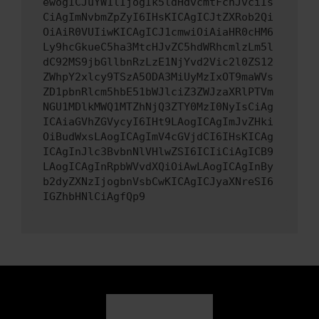
ewogICJuYW1lIjogIk5ldHdvcmtFcnJvciIs
CiAgImNvbmZpZyI6IHsKICAgICJtZXRob2Qi
OiAiR0VUIiwKICAgICJ1cmwiOiAiaHR0cHM6
Ly9hcGkueC5ha3MtcHJvZC5hdWRhcmlzLm5l
dC92MS9jbGllbnRzLzE1NjYvd2Vic2l0ZS12
ZWhpY2xlcy9TSzA5ODA3MiUyMzIxOT9maWVs
ZD1pbnRlcm5hbE51bWJlciZ3ZWJzaXRlPTVm
NGU1MDlkMWQ1MTZhNjQ3ZTY0MzI0NyIsCiAg
ICAiaGVhZGVycyI6IHt9LAogICAgImJvZHki
OiBudWxsLAogICAgImV4cGVjdCI6IHsKICAg
ICAgInJlc3BvbnNlVHlwZSI6ICIiCiAgICB9
LAogICAgInRpbWVvdXQiOiAwLAogICAgInBy
b2dyZXNzIjogbnVsbCwKICAgICJyaXNreSI6
IGZhbHNlCiAgfQp9