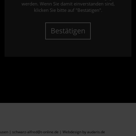
werden. Wenn Sie damit einverstanden sind,
klicken Sie bitte auf "Bestätigen".
Bestätigen
sen | schwarz-alfred@t-online.de |
Webdesign by audaris.de