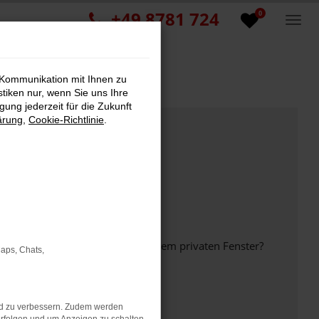
+49 8781 724
0
 Kommunikation mit Ihnen zu
stiken nur, wenn Sie uns Ihre
ung jederzeit für die Zukunft
ärung
,
Cookie-Richtlinie
.
inem anderen Browser oder in einem privaten Fenster?
Maps, Chats,
nd zu verbessern. Zudem werden