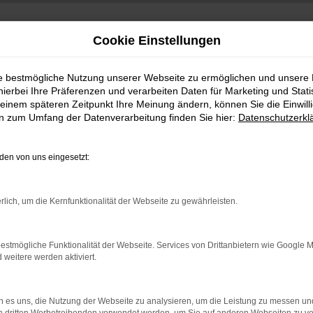
Cookie Einstellungen
ie bestmögliche Nutzung unserer Webseite zu ermöglichen und unsere
hierbei Ihre Präferenzen und verarbeiten Daten für Marketing und Stati
einem späteren Zeitpunkt Ihre Meinung ändern, können Sie die Einwillig
en zum Umfang der Datenverarbeitung finden Sie hier:
Datenschutzerkl
en von uns eingesetzt:
indung.
rlich, um die Kernfunktionalität der Webseite zu gewährleisten.
hine?
aden bestimmter Seiten verhindern. Funktioniert die Seite in e
estmögliche Funktionalität der Webseite. Services von Drittanbietern wie Google 
eitere werden aktiviert.
 zu beheben.
bssystem auf dem neuesten Stand sind.
 es uns, die Nutzung der Webseite zu analysieren, um die Leistung zu messen u