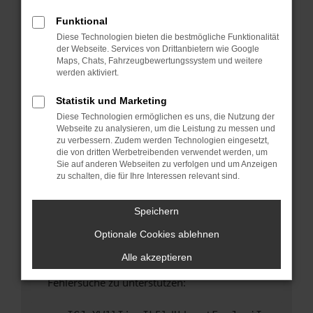
anderen Browser oder in einem privaten
Fenster?
Funktional
Diese Technologien bieten die bestmögliche Funktionalität
Starte dein Gerät neu.
der Webseite. Services von Drittanbietern wie Google
Das kann manchmal helfen, vorübergehende
Maps, Chats, Fahrzeugbewertungssystem und weitere
Probleme zu beheben.
werden aktiviert.
Stelle sicher, dass dein Browser und dein
Statistik und Marketing
Betriebssystem auf dem neuesten Stand
Diese Technologien ermöglichen es uns, die Nutzung der
sind.
Webseite zu analysieren, um die Leistung zu messen und
Veraltete Software birgt nicht nur ein
zu verbessern. Zudem werden Technologien eingesetzt,
Sicherheitsrisiko, sondern kann auch dazu
die von dritten Werbetreibenden verwendet werden, um
Sie auf anderen Webseiten zu verfolgen und um Anzeigen
führen, dass bestimmte Funktionen nicht mehr
zu schalten, die für Ihre Interessen relevant sind.
unterstützt werden.
Wende dich an den Webseitenbetreiber.
Speichern
Wenn du alle oben genannten Schritte versucht
Optionale Cookies ablehnen
hast, kontaktiere uns bitte. Wir werden
versuchen, das Problem zu beheben. Du kannst
Alle akzeptieren
uns diesen Text schicken, um uns bei der
Fehlersuche zu unterstützen: