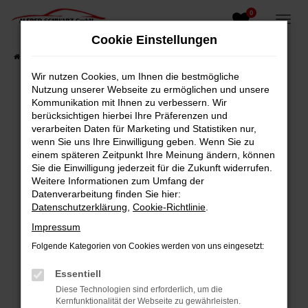
0
Zum
Hauptinhalt
Cookie Einstellungen
springen
Startseite
Fahrzeugangebote
Fahrzeugsuche
Wir nutzen Cookies, um Ihnen die bestmögliche
Nutzung unserer Webseite zu ermöglichen und unsere
Kommunikation mit Ihnen zu verbessern. Wir
berücksichtigen hierbei Ihre Präferenzen und
Fehler: Network Error
verarbeiten Daten für Marketing und Statistiken nur,
wenn Sie uns Ihre Einwilligung geben. Wenn Sie zu
Beim Laden ist ein Fehler aufgetreten.
einem späteren Zeitpunkt Ihre Meinung ändern, können
Hier sind ein paar Tipps, die dir helfen können:
Sie die Einwilligung jederzeit für die Zukunft widerrufen.
Weitere Informationen zum Umfang der
Überprüfe deine Firewall und deine
Datenverarbeitung finden Sie hier:
Internetverbindung.
Datenschutzerklärung
,
Cookie-Richtlinie
.
Laden andere Webseiten, zum Beispiel deine
Impressum
Suchmaschine?
Folgende Kategorien von Cookies werden von uns eingesetzt:
Prüfe deine Browsererweiterungen.
Manche Erweiterungen, wie Werbeblocker,
Essentiell
können das Laden bestimmter Seiten
Diese Technologien sind erforderlich, um die
verhindern. Funktioniert die Seite in einem
Kernfunktionalität der Webseite zu gewährleisten.