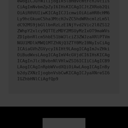
ewogICJuYW1lIjogIk5ldHdvcmtFcnJvciIs
CiAgImNvbmZpZyI6IHsKICAgICJtZXRob2Qi
OiAiR0VUIiwKICAgICJ1cmwiOiAiaHR0cHM6
Ly9hcGkueC5ha3MtcHJvZC5hdWRhcmlzLm5l
dC92MS9jbGllbnRzLzE1NjYvd2Vic2l0ZS12
ZWhpY2xlcy9QTTEzMDY2MSUyMzIxOT9maWVs
ZD1pbnRlcm5hbE51bWJlciZ3ZWJzaXRlPTVm
NGU1MDlkMWQ1MTZhNjQ3ZTY0MzI0NyIsCiAg
ICAiaGVhZGVycyI6IHt9LAogICAgImJvZHki
OiBudWxsLAogICAgImV4cGVjdCI6IHsKICAg
ICAgInJlc3BvbnNlVHlwZSI6ICIiCiAgICB9
LAogICAgInRpbWVvdXQiOiAwLAogICAgInBy
b2dyZXNzIjogbnVsbCwKICAgICJyaXNreSI6
IGZhbHNlCiAgfQp9