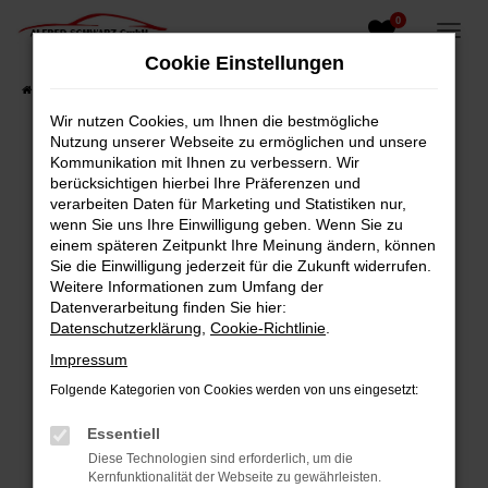
0
Zum
Hauptinhalt
Cookie Einstellungen
springen
Startseite
Fahrzeugangebote
Fahrzeugsuche
Wir nutzen Cookies, um Ihnen die bestmögliche
Nutzung unserer Webseite zu ermöglichen und unsere
Kommunikation mit Ihnen zu verbessern. Wir
berücksichtigen hierbei Ihre Präferenzen und
Fehler: Network Error
verarbeiten Daten für Marketing und Statistiken nur,
wenn Sie uns Ihre Einwilligung geben. Wenn Sie zu
Beim Laden ist ein Fehler aufgetreten.
einem späteren Zeitpunkt Ihre Meinung ändern, können
Hier sind ein paar Tipps, die dir helfen können:
Sie die Einwilligung jederzeit für die Zukunft widerrufen.
Weitere Informationen zum Umfang der
Überprüfe deine Firewall und deine
Datenverarbeitung finden Sie hier:
Internetverbindung.
Datenschutzerklärung
,
Cookie-Richtlinie
.
Laden andere Webseiten, zum Beispiel deine
Impressum
Suchmaschine?
Folgende Kategorien von Cookies werden von uns eingesetzt:
Prüfe deine Browsererweiterungen.
Manche Erweiterungen, wie Werbeblocker,
Essentiell
können das Laden bestimmter Seiten
Diese Technologien sind erforderlich, um die
verhindern. Funktioniert die Seite in einem
Kernfunktionalität der Webseite zu gewährleisten.