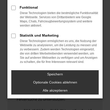
anderen Browser oder in einem privaten
Fenster?
Funktional
Diese Technologien bieten die bestmögliche Funktionalität
Starte dein Gerät neu.
der Webseite. Services von Drittanbietern wie Google
Das kann manchmal helfen, vorübergehende
Maps, Chats, Fahrzeugbewertungssystem und weitere
Probleme zu beheben.
werden aktiviert.
Stelle sicher, dass dein Browser und dein
Statistik und Marketing
Betriebssystem auf dem neuesten Stand
Diese Technologien ermöglichen es uns, die Nutzung der
sind.
Webseite zu analysieren, um die Leistung zu messen und
Veraltete Software birgt nicht nur ein
zu verbessern. Zudem werden Technologien eingesetzt,
Sicherheitsrisiko, sondern kann auch dazu
die von dritten Werbetreibenden verwendet werden, um
Sie auf anderen Webseiten zu verfolgen und um Anzeigen
führen, dass bestimmte Funktionen nicht mehr
zu schalten, die für Ihre Interessen relevant sind.
unterstützt werden.
Wende dich an den Webseitenbetreiber.
Speichern
Wenn du alle oben genannten Schritte versucht
Optionale Cookies ablehnen
hast, kontaktiere uns bitte. Wir werden
versuchen, das Problem zu beheben. Du kannst
Alle akzeptieren
uns diesen Text schicken, um uns bei der
Fehlersuche zu unterstützen: