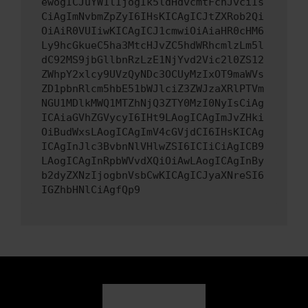
ewogICJuYW1lIjogIk5ldHdvcmtFcnJvciIs
CiAgImNvbmZpZyI6IHsKICAgICJtZXRob2Qi
OiAiR0VUIiwKICAgICJ1cmwiOiAiaHR0cHM6
Ly9hcGkueC5ha3MtcHJvZC5hdWRhcmlzLm5l
dC92MS9jbGllbnRzLzE1NjYvd2Vic2l0ZS12
ZWhpY2xlcy9UVzQyNDc3OCUyMzIxOT9maWVs
ZD1pbnRlcm5hbE51bWJlciZ3ZWJzaXRlPTVm
NGU1MDlkMWQ1MTZhNjQ3ZTY0MzI0NyIsCiAg
ICAiaGVhZGVycyI6IHt9LAogICAgImJvZHki
OiBudWxsLAogICAgImV4cGVjdCI6IHsKICAg
ICAgInJlc3BvbnNlVHlwZSI6ICIiCiAgICB9
LAogICAgInRpbWVvdXQiOiAwLAogICAgInBy
b2dyZXNzIjogbnVsbCwKICAgICJyaXNreSI6
IGZhbHNlCiAgfQp9