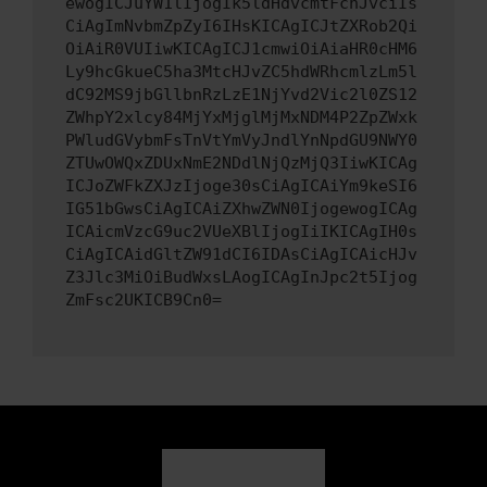
ewogICJuYW1lIjogIk5ldHdvcmtFcnJvciIs
CiAgImNvbmZpZyI6IHsKICAgICJtZXRob2Qi
OiAiR0VUIiwKICAgICJ1cmwiOiAiaHR0cHM6
Ly9hcGkueC5ha3MtcHJvZC5hdWRhcmlzLm5l
dC92MS9jbGllbnRzLzE1NjYvd2Vic2l0ZS12
ZWhpY2xlcy84MjYxMjglMjMxNDM4P2ZpZWxk
PWludGVybmFsTnVtYmVyJndlYnNpdGU9NWY0
ZTUwOWQxZDUxNmE2NDdlNjQzMjQ3IiwKICAg
ICJoZWFkZXJzIjoge30sCiAgICAiYm9keSI6
IG51bGwsCiAgICAiZXhwZWN0IjogewogICAg
ICAicmVzcG9uc2VUeXBlIjogIiIKICAgIH0s
CiAgICAidGltZW91dCI6IDAsCiAgICAicHJv
Z3Jlc3MiOiBudWxsLAogICAgInJpc2t5Ijog
ZmFsc2UKICB9Cn0=