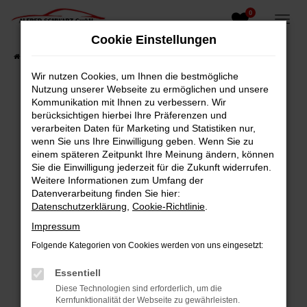
0
Zum
Hauptinhalt
Cookie Einstellungen
springen
Startseite
Fahrzeugangebote
Fahrzeugsuche
Wir nutzen Cookies, um Ihnen die bestmögliche
Nutzung unserer Webseite zu ermöglichen und unsere
Kommunikation mit Ihnen zu verbessern. Wir
berücksichtigen hierbei Ihre Präferenzen und
Fehler: Network Error
verarbeiten Daten für Marketing und Statistiken nur,
wenn Sie uns Ihre Einwilligung geben. Wenn Sie zu
Beim Laden ist ein Fehler aufgetreten.
einem späteren Zeitpunkt Ihre Meinung ändern, können
Hier sind ein paar Tipps, die dir helfen können:
Sie die Einwilligung jederzeit für die Zukunft widerrufen.
Weitere Informationen zum Umfang der
Überprüfe deine Firewall und deine
Datenverarbeitung finden Sie hier:
Internetverbindung.
Datenschutzerklärung
,
Cookie-Richtlinie
.
Laden andere Webseiten, zum Beispiel deine
Impressum
Suchmaschine?
Folgende Kategorien von Cookies werden von uns eingesetzt:
Prüfe deine Browsererweiterungen.
Manche Erweiterungen, wie Werbeblocker,
Essentiell
können das Laden bestimmter Seiten
Diese Technologien sind erforderlich, um die
verhindern. Funktioniert die Seite in einem
Kernfunktionalität der Webseite zu gewährleisten.