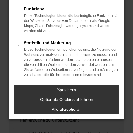
anderen Browser oder in einem privaten
Fenster?
Funktional
Diese Technologien bieten die bestmögliche Funktionalität
Starte dein Gerät neu.
der Webseite. Services von Drittanbietern wie Google
Das kann manchmal helfen, vorübergehende
Maps, Chats, Fahrzeugbewertungssystem und weitere
Probleme zu beheben.
werden aktiviert.
Stelle sicher, dass dein Browser und dein
Statistik und Marketing
Betriebssystem auf dem neuesten Stand
Diese Technologien ermöglichen es uns, die Nutzung der
sind.
Webseite zu analysieren, um die Leistung zu messen und
Veraltete Software birgt nicht nur ein
zu verbessern. Zudem werden Technologien eingesetzt,
Sicherheitsrisiko, sondern kann auch dazu
die von dritten Werbetreibenden verwendet werden, um
Sie auf anderen Webseiten zu verfolgen und um Anzeigen
führen, dass bestimmte Funktionen nicht mehr
zu schalten, die für Ihre Interessen relevant sind.
unterstützt werden.
Wende dich an den Webseitenbetreiber.
Speichern
Wenn du alle oben genannten Schritte versucht
Optionale Cookies ablehnen
hast, kontaktiere uns bitte. Wir werden
versuchen, das Problem zu beheben. Du kannst
Alle akzeptieren
uns diesen Text schicken, um uns bei der
Fehlersuche zu unterstützen: