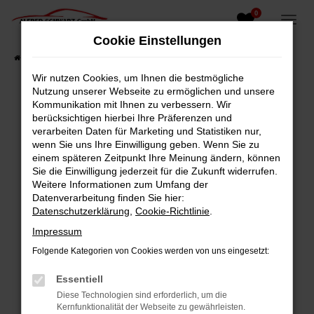
0
Zum
Hauptinhalt
Cookie Einstellungen
springen
Startseite
Fahrzeugangebote
Fahrzeugsuche
Wir nutzen Cookies, um Ihnen die bestmögliche
Nutzung unserer Webseite zu ermöglichen und unsere
Kommunikation mit Ihnen zu verbessern. Wir
berücksichtigen hierbei Ihre Präferenzen und
Fehler: Network Error
verarbeiten Daten für Marketing und Statistiken nur,
wenn Sie uns Ihre Einwilligung geben. Wenn Sie zu
Beim Laden ist ein Fehler aufgetreten.
einem späteren Zeitpunkt Ihre Meinung ändern, können
Hier sind ein paar Tipps, die dir helfen können:
Sie die Einwilligung jederzeit für die Zukunft widerrufen.
Weitere Informationen zum Umfang der
Überprüfe deine Firewall und deine
Datenverarbeitung finden Sie hier:
Internetverbindung.
Datenschutzerklärung
,
Cookie-Richtlinie
.
Laden andere Webseiten, zum Beispiel deine
Impressum
Suchmaschine?
Folgende Kategorien von Cookies werden von uns eingesetzt:
Prüfe deine Browsererweiterungen.
Manche Erweiterungen, wie Werbeblocker,
Essentiell
können das Laden bestimmter Seiten
Diese Technologien sind erforderlich, um die
verhindern. Funktioniert die Seite in einem
Kernfunktionalität der Webseite zu gewährleisten.