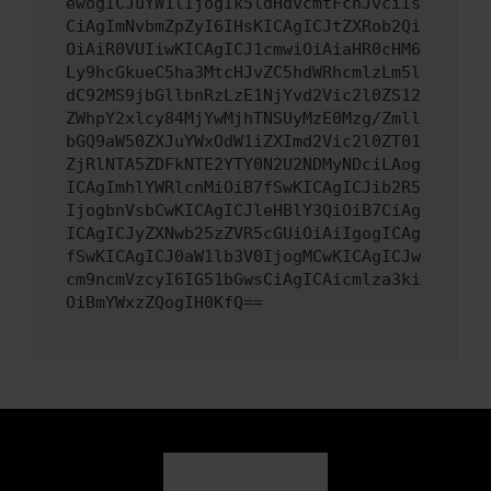
ewogICJuYW1lIjogIk5ldHdvcmtFcnJvciIs
CiAgImNvbmZpZyI6IHsKICAgICJtZXRob2Qi
OiAiR0VUIiwKICAgICJ1cmwiOiAiaHR0cHM6
Ly9hcGkueC5ha3MtcHJvZC5hdWRhcmlzLm5l
dC92MS9jbGllbnRzLzE1NjYvd2Vic2l0ZS12
ZWhpY2xlcy84MjYwMjhTNSUyMzE0Mzg/Zmll
bGQ9aW50ZXJuYWxOdW1iZXImd2Vic2l0ZT01
ZjRlNTA5ZDFkNTE2YTY0N2U2NDMyNDciLAog
ICAgImhlYWRlcnMiOiB7fSwKICAgICJib2R5
IjogbnVsbCwKICAgICJleHBlY3QiOiB7CiAg
ICAgICJyZXNwb25zZVR5cGUiOiAiIgogICAg
fSwKICAgICJ0aW1lb3V0IjogMCwKICAgICJw
cm9ncmVzcyI6IG51bGwsCiAgICAicmlza3ki
OiBmYWxzZQogIH0KfQ==