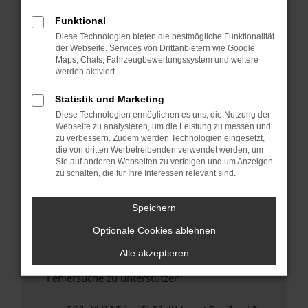
anderen Browser oder in einem privaten
Fenster?
Funktional
Diese Technologien bieten die bestmögliche Funktionalität
Starte dein Gerät neu.
der Webseite. Services von Drittanbietern wie Google
Das kann manchmal helfen, vorübergehende
Maps, Chats, Fahrzeugbewertungssystem und weitere
Probleme zu beheben.
werden aktiviert.
Stelle sicher, dass dein Browser und dein
Statistik und Marketing
Betriebssystem auf dem neuesten Stand
Diese Technologien ermöglichen es uns, die Nutzung der
sind.
Webseite zu analysieren, um die Leistung zu messen und
Veraltete Software birgt nicht nur ein
zu verbessern. Zudem werden Technologien eingesetzt,
Sicherheitsrisiko, sondern kann auch dazu
die von dritten Werbetreibenden verwendet werden, um
Sie auf anderen Webseiten zu verfolgen und um Anzeigen
führen, dass bestimmte Funktionen nicht mehr
zu schalten, die für Ihre Interessen relevant sind.
unterstützt werden.
Wende dich an den Webseitenbetreiber.
Speichern
Wenn du alle oben genannten Schritte versucht
Optionale Cookies ablehnen
hast, kontaktiere uns bitte. Wir werden
versuchen, das Problem zu beheben. Du kannst
Alle akzeptieren
uns diesen Text schicken, um uns bei der
Fehlersuche zu unterstützen: