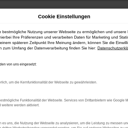
Cookie Einstellungen
ie bestmögliche Nutzung unserer Webseite zu ermöglichen und unsere
hierbei Ihre Präferenzen und verarbeiten Daten für Marketing und Stati
einem späteren Zeitpunkt Ihre Meinung ändern, können Sie die Einwillig
en zum Umfang der Datenverarbeitung finden Sie hier:
Datenschutzerkl
en von uns eingesetzt:
indung.
rlich, um die Kernfunktionalität der Webseite zu gewährleisten.
hine?
aden bestimmter Seiten verhindern. Funktioniert die Seite in e
estmögliche Funktionalität der Webseite. Services von Drittanbietern wie Google 
eitere werden aktiviert.
 zu beheben.
bssystem auf dem neuesten Stand sind.
 es uns, die Nutzung der Webseite zu analysieren, um die Leistung zu messen u