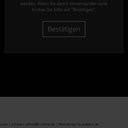
werden. Wenn Sie damit einverstanden sind,
klicken Sie bitte auf "Bestätigen".
Bestätigen
sen | schwarz-alfred@t-online.de |
Webdesign by audaris.de