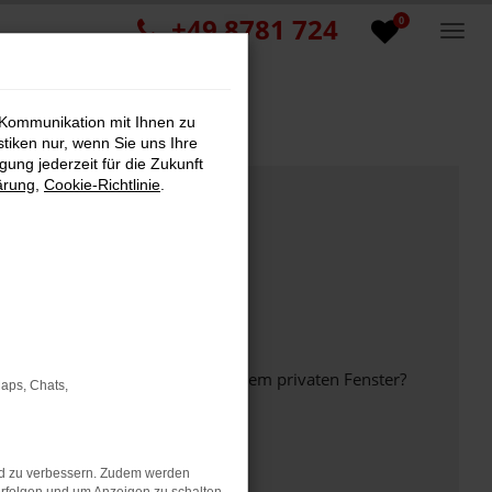
+49 8781 724
0
 Kommunikation mit Ihnen zu
stiken nur, wenn Sie uns Ihre
ung jederzeit für die Zukunft
ärung
,
Cookie-Richtlinie
.
inem anderen Browser oder in einem privaten Fenster?
Maps, Chats,
nd zu verbessern. Zudem werden