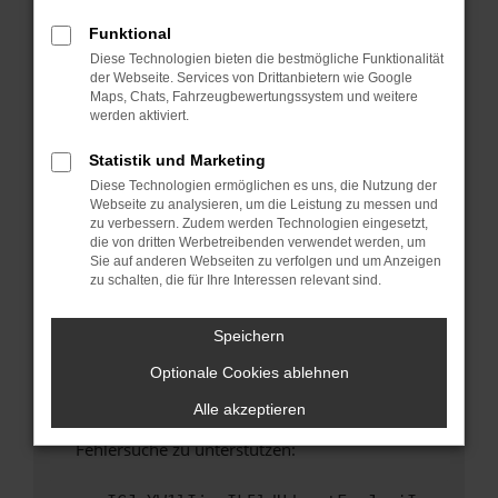
anderen Browser oder in einem privaten
Fenster?
Funktional
Diese Technologien bieten die bestmögliche Funktionalität
Starte dein Gerät neu.
der Webseite. Services von Drittanbietern wie Google
Das kann manchmal helfen, vorübergehende
Maps, Chats, Fahrzeugbewertungssystem und weitere
Probleme zu beheben.
werden aktiviert.
Stelle sicher, dass dein Browser und dein
Statistik und Marketing
Betriebssystem auf dem neuesten Stand
Diese Technologien ermöglichen es uns, die Nutzung der
sind.
Webseite zu analysieren, um die Leistung zu messen und
Veraltete Software birgt nicht nur ein
zu verbessern. Zudem werden Technologien eingesetzt,
Sicherheitsrisiko, sondern kann auch dazu
die von dritten Werbetreibenden verwendet werden, um
Sie auf anderen Webseiten zu verfolgen und um Anzeigen
führen, dass bestimmte Funktionen nicht mehr
zu schalten, die für Ihre Interessen relevant sind.
unterstützt werden.
Wende dich an den Webseitenbetreiber.
Speichern
Wenn du alle oben genannten Schritte versucht
Optionale Cookies ablehnen
hast, kontaktiere uns bitte. Wir werden
versuchen, das Problem zu beheben. Du kannst
Alle akzeptieren
uns diesen Text schicken, um uns bei der
Fehlersuche zu unterstützen: