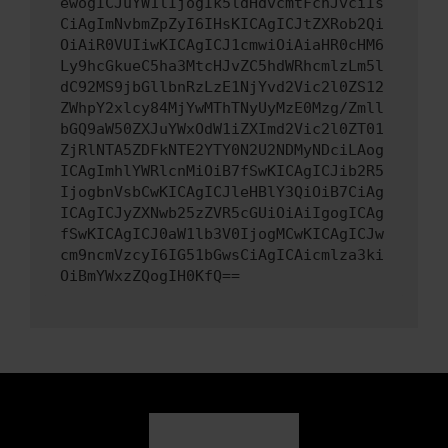
ewogICJuYW1lIjogIk5ldHdvcmtFcnJvciIs
CiAgImNvbmZpZyI6IHsKICAgICJtZXRob2Qi
OiAiR0VUIiwKICAgICJ1cmwiOiAiaHR0cHM6
Ly9hcGkueC5ha3MtcHJvZC5hdWRhcmlzLm5l
dC92MS9jbGllbnRzLzE1NjYvd2Vic2l0ZS12
ZWhpY2xlcy84MjYwMThTNyUyMzE0Mzg/Zmll
bGQ9aW50ZXJuYWxOdW1iZXImd2Vic2l0ZT01
ZjRlNTA5ZDFkNTE2YTY0N2U2NDMyNDciLAog
ICAgImhlYWRlcnMiOiB7fSwKICAgICJib2R5
IjogbnVsbCwKICAgICJleHBlY3QiOiB7CiAg
ICAgICJyZXNwb25zZVR5cGUiOiAiIgogICAg
fSwKICAgICJ0aW1lb3V0IjogMCwKICAgICJw
cm9ncmVzcyI6IG51bGwsCiAgICAicmlza3ki
OiBmYWxzZQogIH0KfQ==