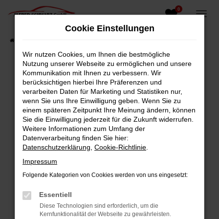
0
Zum
Hauptinhalt
Cookie Einstellungen
springen
Startseite
Fahrzeugangebote
Fahrzeugsuche
Wir nutzen Cookies, um Ihnen die bestmögliche
Nutzung unserer Webseite zu ermöglichen und unsere
Kommunikation mit Ihnen zu verbessern. Wir
berücksichtigen hierbei Ihre Präferenzen und
Fehler: Network Error
verarbeiten Daten für Marketing und Statistiken nur,
wenn Sie uns Ihre Einwilligung geben. Wenn Sie zu
Beim Laden ist ein Fehler aufgetreten.
einem späteren Zeitpunkt Ihre Meinung ändern, können
Hier sind ein paar Tipps, die dir helfen können:
Sie die Einwilligung jederzeit für die Zukunft widerrufen.
Weitere Informationen zum Umfang der
Überprüfe deine Firewall und deine
Datenverarbeitung finden Sie hier:
Internetverbindung.
Datenschutzerklärung
,
Cookie-Richtlinie
.
Laden andere Webseiten, zum Beispiel deine
Impressum
Suchmaschine?
Folgende Kategorien von Cookies werden von uns eingesetzt:
Prüfe deine Browsererweiterungen.
Manche Erweiterungen, wie Werbeblocker,
Essentiell
können das Laden bestimmter Seiten
Diese Technologien sind erforderlich, um die
verhindern. Funktioniert die Seite in einem
Kernfunktionalität der Webseite zu gewährleisten.