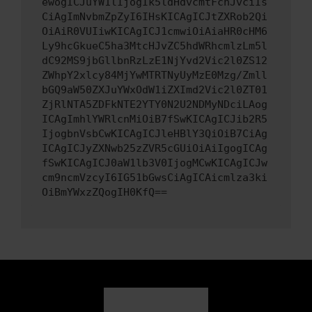
ewogICJuYW1lIjogIk5ldHdvcmtFcnJvciIs
CiAgImNvbmZpZyI6IHsKICAgICJtZXRob2Qi
OiAiR0VUIiwKICAgICJ1cmwiOiAiaHR0cHM6
Ly9hcGkueC5ha3MtcHJvZC5hdWRhcmlzLm5l
dC92MS9jbGllbnRzLzE1NjYvd2Vic2l0ZS12
ZWhpY2xlcy84MjYwMTRTNyUyMzE0Mzg/Zmll
bGQ9aW50ZXJuYWxOdW1iZXImd2Vic2l0ZT01
ZjRlNTA5ZDFkNTE2YTY0N2U2NDMyNDciLAog
ICAgImhlYWRlcnMiOiB7fSwKICAgICJib2R5
IjogbnVsbCwKICAgICJleHBlY3QiOiB7CiAg
ICAgICJyZXNwb25zZVR5cGUiOiAiIgogICAg
fSwKICAgICJ0aW1lb3V0IjogMCwKICAgICJw
cm9ncmVzcyI6IG51bGwsCiAgICAicmlza3ki
OiBmYWxzZQogIH0KfQ==