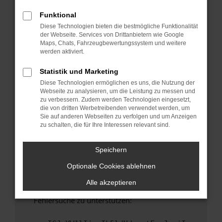
anderen Browser oder in einem privaten
Fenster?
Funktional
Diese Technologien bieten die bestmögliche Funktionalität
Starte dein Gerät neu.
der Webseite. Services von Drittanbietern wie Google
Das kann manchmal helfen, vorübergehende
Maps, Chats, Fahrzeugbewertungssystem und weitere
Probleme zu beheben.
werden aktiviert.
Stelle sicher, dass dein Browser und dein
Statistik und Marketing
Betriebssystem auf dem neuesten Stand
Diese Technologien ermöglichen es uns, die Nutzung der
sind.
Webseite zu analysieren, um die Leistung zu messen und
Veraltete Software birgt nicht nur ein
zu verbessern. Zudem werden Technologien eingesetzt,
Sicherheitsrisiko, sondern kann auch dazu
die von dritten Werbetreibenden verwendet werden, um
Sie auf anderen Webseiten zu verfolgen und um Anzeigen
führen, dass bestimmte Funktionen nicht mehr
zu schalten, die für Ihre Interessen relevant sind.
unterstützt werden.
Wende dich an den Webseitenbetreiber.
Speichern
Wenn du alle oben genannten Schritte versucht
Optionale Cookies ablehnen
hast, kontaktiere uns bitte. Wir werden
versuchen, das Problem zu beheben. Du kannst
Alle akzeptieren
uns diesen Text schicken, um uns bei der
Fehlersuche zu unterstützen: