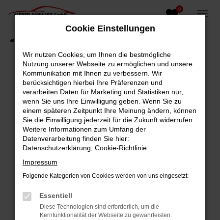
0
Zum
Hauptinhalt
Cookie Einstellungen
springen
Startseite
Fahrzeugangebote
Fahrzeugsuche
Wir nutzen Cookies, um Ihnen die bestmögliche
Nutzung unserer Webseite zu ermöglichen und unsere
Kommunikation mit Ihnen zu verbessern. Wir
berücksichtigen hierbei Ihre Präferenzen und
Fehler: Network Error
verarbeiten Daten für Marketing und Statistiken nur,
wenn Sie uns Ihre Einwilligung geben. Wenn Sie zu
Beim Laden ist ein Fehler aufgetreten.
einem späteren Zeitpunkt Ihre Meinung ändern, können
Hier sind ein paar Tipps, die dir helfen können:
Sie die Einwilligung jederzeit für die Zukunft widerrufen.
Weitere Informationen zum Umfang der
Überprüfe deine Firewall und deine
Datenverarbeitung finden Sie hier:
Internetverbindung.
Datenschutzerklärung
,
Cookie-Richtlinie
.
Laden andere Webseiten, zum Beispiel deine
Impressum
Suchmaschine?
Folgende Kategorien von Cookies werden von uns eingesetzt:
Prüfe deine Browsererweiterungen.
Manche Erweiterungen, wie Werbeblocker,
Essentiell
können das Laden bestimmter Seiten
Diese Technologien sind erforderlich, um die
verhindern. Funktioniert die Seite in einem
Kernfunktionalität der Webseite zu gewährleisten.