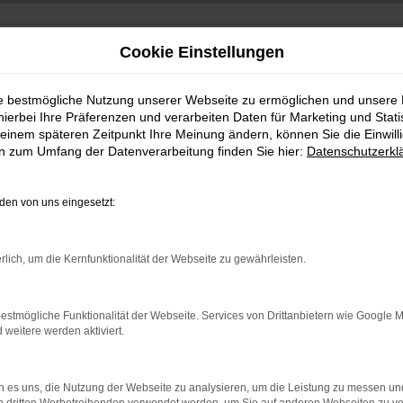
Cookie Einstellungen
ie bestmögliche Nutzung unserer Webseite zu ermöglichen und unsere
hierbei Ihre Präferenzen und verarbeiten Daten für Marketing und Stati
einem späteren Zeitpunkt Ihre Meinung ändern, können Sie die Einwillig
en zum Umfang der Datenverarbeitung finden Sie hier:
Datenschutzerkl
en von uns eingesetzt:
indung.
rlich, um die Kernfunktionalität der Webseite zu gewährleisten.
hine?
aden bestimmter Seiten verhindern. Funktioniert die Seite in e
estmögliche Funktionalität der Webseite. Services von Drittanbietern wie Google 
eitere werden aktiviert.
 zu beheben.
bssystem auf dem neuesten Stand sind.
 es uns, die Nutzung der Webseite zu analysieren, um die Leistung zu messen u