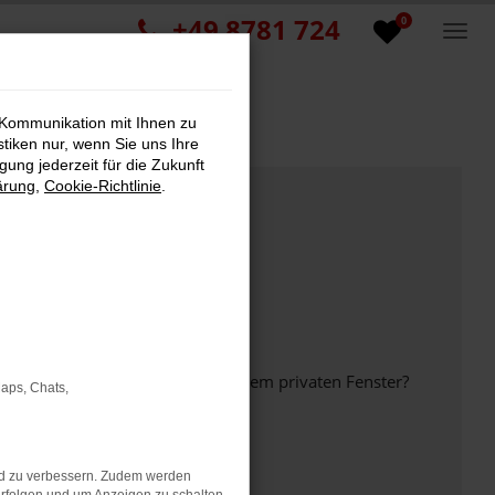
+49 8781 724
0
 Kommunikation mit Ihnen zu
stiken nur, wenn Sie uns Ihre
ung jederzeit für die Zukunft
ärung
,
Cookie-Richtlinie
.
inem anderen Browser oder in einem privaten Fenster?
Maps, Chats,
nd zu verbessern. Zudem werden