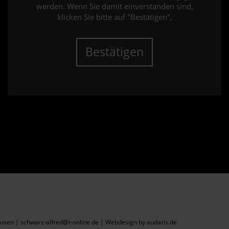
werden. Wenn Sie damit einverstanden sind,
klicken Sie bitte auf "Bestätigen".
Bestätigen
sen | schwarz-alfred@t-online.de |
Webdesign by audaris.de