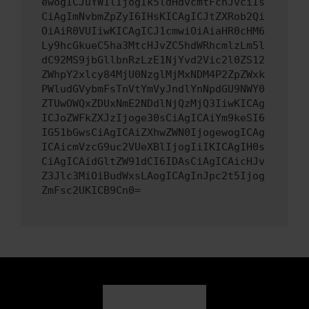
ewogICJuYW1lIjogIk5ldHdvcmtFcnJvciIs
CiAgImNvbmZpZyI6IHsKICAgICJtZXRob2Qi
OiAiR0VUIiwKICAgICJ1cmwiOiAiaHR0cHM6
Ly9hcGkueC5ha3MtcHJvZC5hdWRhcmlzLm5l
dC92MS9jbGllbnRzLzE1NjYvd2Vic2l0ZS12
ZWhpY2xlcy84MjU0NzglMjMxNDM4P2ZpZWxk
PWludGVybmFsTnVtYmVyJndlYnNpdGU9NWY0
ZTUwOWQxZDUxNmE2NDdlNjQzMjQ3IiwKICAg
ICJoZWFkZXJzIjoge30sCiAgICAiYm9keSI6
IG51bGwsCiAgICAiZXhwZWN0IjogewogICAg
ICAicmVzcG9uc2VUeXBlIjogIiIKICAgIH0s
CiAgICAidGltZW91dCI6IDAsCiAgICAicHJv
Z3Jlc3MiOiBudWxsLAogICAgInJpc2t5Ijog
ZmFsc2UKICB9Cn0=