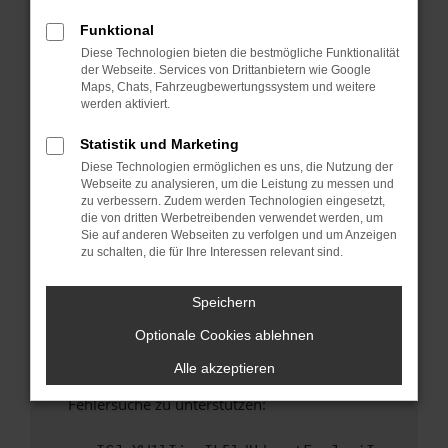
anderen Browser oder in einem privaten
Fenster?
Funktional
Diese Technologien bieten die bestmögliche Funktionalität
Starte dein Gerät neu.
der Webseite. Services von Drittanbietern wie Google
Das kann manchmal helfen, vorübergehende
Maps, Chats, Fahrzeugbewertungssystem und weitere
Probleme zu beheben.
werden aktiviert.
Stelle sicher, dass dein Browser und dein
Statistik und Marketing
Betriebssystem auf dem neuesten Stand
Diese Technologien ermöglichen es uns, die Nutzung der
sind.
Webseite zu analysieren, um die Leistung zu messen und
Veraltete Software birgt nicht nur ein
zu verbessern. Zudem werden Technologien eingesetzt,
Sicherheitsrisiko, sondern kann auch dazu
die von dritten Werbetreibenden verwendet werden, um
Sie auf anderen Webseiten zu verfolgen und um Anzeigen
führen, dass bestimmte Funktionen nicht mehr
zu schalten, die für Ihre Interessen relevant sind.
unterstützt werden.
Wende dich an den Webseitenbetreiber.
Speichern
Wenn du alle oben genannten Schritte versucht
Optionale Cookies ablehnen
hast, kontaktiere uns bitte. Wir werden
versuchen, das Problem zu beheben. Du kannst
Alle akzeptieren
uns diesen Text schicken, um uns bei der
Fehlersuche zu unterstützen: