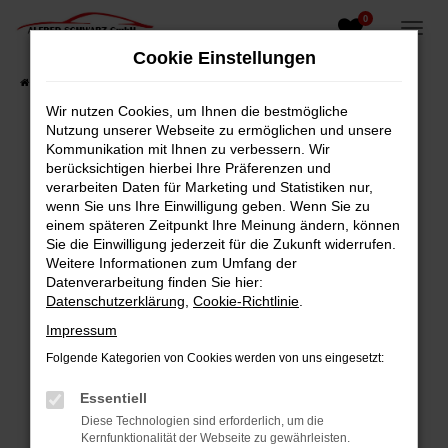
0
Zum
Hauptinhalt
Cookie Einstellungen
springen
Startseite
Fahrzeugangebote
Fahrzeugsuche
Wir nutzen Cookies, um Ihnen die bestmögliche
Nutzung unserer Webseite zu ermöglichen und unsere
Kommunikation mit Ihnen zu verbessern. Wir
berücksichtigen hierbei Ihre Präferenzen und
Fehler: Network Error
verarbeiten Daten für Marketing und Statistiken nur,
wenn Sie uns Ihre Einwilligung geben. Wenn Sie zu
Beim Laden ist ein Fehler aufgetreten.
einem späteren Zeitpunkt Ihre Meinung ändern, können
Hier sind ein paar Tipps, die dir helfen können:
Sie die Einwilligung jederzeit für die Zukunft widerrufen.
Weitere Informationen zum Umfang der
Überprüfe deine Firewall und deine
Datenverarbeitung finden Sie hier:
Internetverbindung.
Datenschutzerklärung
,
Cookie-Richtlinie
.
Laden andere Webseiten, zum Beispiel deine
Impressum
Suchmaschine?
Folgende Kategorien von Cookies werden von uns eingesetzt:
Prüfe deine Browsererweiterungen.
Manche Erweiterungen, wie Werbeblocker,
Essentiell
können das Laden bestimmter Seiten
Diese Technologien sind erforderlich, um die
verhindern. Funktioniert die Seite in einem
Kernfunktionalität der Webseite zu gewährleisten.