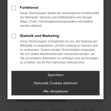
anderen Browser oder in einem privaten
Fenster?
Funktional
Diese Technologien bieten die bestmögliche Funktionalität
Starte dein Gerät neu.
der Webseite. Services von Drittanbietern wie Google
Das kann manchmal helfen, vorübergehende
Maps, Chats, Fahrzeugbewertungssystem und weitere
Probleme zu beheben.
werden aktiviert.
Stelle sicher, dass dein Browser und dein
Statistik und Marketing
Betriebssystem auf dem neuesten Stand
Diese Technologien ermöglichen es uns, die Nutzung der
sind.
Webseite zu analysieren, um die Leistung zu messen und
Veraltete Software birgt nicht nur ein
zu verbessern. Zudem werden Technologien eingesetzt,
Sicherheitsrisiko, sondern kann auch dazu
die von dritten Werbetreibenden verwendet werden, um
Sie auf anderen Webseiten zu verfolgen und um Anzeigen
führen, dass bestimmte Funktionen nicht mehr
zu schalten, die für Ihre Interessen relevant sind.
unterstützt werden.
Wende dich an den Webseitenbetreiber.
Speichern
Wenn du alle oben genannten Schritte versucht
Optionale Cookies ablehnen
hast, kontaktiere uns bitte. Wir werden
versuchen, das Problem zu beheben. Du kannst
Alle akzeptieren
uns diesen Text schicken, um uns bei der
Fehlersuche zu unterstützen: