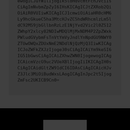
ewogICJuYW1lIjogIk5ldHdvcmtFcnJvciIs
CiAgImNvbmZpZyI6IHsKICAgICJtZXRob2Qi
OiAiR0VUIiwKICAgICJ1cmwiOiAiaHR0cHM6
Ly9hcGkueC5ha3MtcHJvZC5hdWRhcmlzLm5l
dC92MS9jbGllbnRzLzE1NjYvd2Vic2l0ZS12
ZWhpY2xlcy82NDIwMDQlMjMxNDM4P2ZpZWxk
PWludGVybmFsTnVtYmVyJndlYnNpdGU9NWY0
ZTUwOWQxZDUxNmE2NDdlNjQzMjQ3IiwKICAg
ICJoZWFkZXJzIjoge30sCiAgICAiYm9keSI6
IG51bGwsCiAgICAiZXhwZWN0IjogewogICAg
ICAicmVzcG9uc2VUeXBlIjogIiIKICAgIH0s
CiAgICAidGltZW91dCI6IDAsCiAgICAicHJv
Z3Jlc3MiOiBudWxsLAogICAgInJpc2t5Ijog
ZmFsc2UKICB9Cn0=