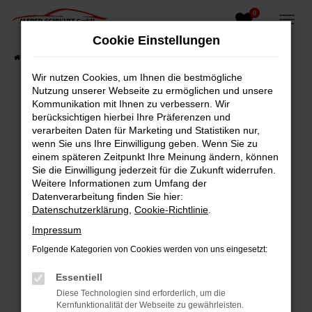
0
Zum
Hauptinhalt
Cookie Einstellungen
springen
Startseite
Fahrzeugangebote
Fahrzeugsuche
Wir nutzen Cookies, um Ihnen die bestmögliche
Nutzung unserer Webseite zu ermöglichen und unsere
Kommunikation mit Ihnen zu verbessern. Wir
berücksichtigen hierbei Ihre Präferenzen und
Fehler: Network Error
verarbeiten Daten für Marketing und Statistiken nur,
wenn Sie uns Ihre Einwilligung geben. Wenn Sie zu
Beim Laden ist ein Fehler aufgetreten.
einem späteren Zeitpunkt Ihre Meinung ändern, können
Hier sind ein paar Tipps, die dir helfen können:
Sie die Einwilligung jederzeit für die Zukunft widerrufen.
Weitere Informationen zum Umfang der
Überprüfe deine Firewall und deine
Datenverarbeitung finden Sie hier:
Internetverbindung.
Datenschutzerklärung
,
Cookie-Richtlinie
.
Laden andere Webseiten, zum Beispiel deine
Impressum
Suchmaschine?
Folgende Kategorien von Cookies werden von uns eingesetzt:
Prüfe deine Browsererweiterungen.
Manche Erweiterungen, wie Werbeblocker,
Essentiell
können das Laden bestimmter Seiten
Diese Technologien sind erforderlich, um die
verhindern. Funktioniert die Seite in einem
Kernfunktionalität der Webseite zu gewährleisten.