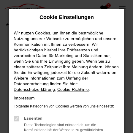
0
Zum
Hauptinhalt
Cookie Einstellungen
springen
Startseite
Fahrzeugangebote
Fahrzeugsuche
Wir nutzen Cookies, um Ihnen die bestmögliche
Nutzung unserer Webseite zu ermöglichen und unsere
Kommunikation mit Ihnen zu verbessern. Wir
berücksichtigen hierbei Ihre Präferenzen und
Fehler: Network Error
verarbeiten Daten für Marketing und Statistiken nur,
wenn Sie uns Ihre Einwilligung geben. Wenn Sie zu
Beim Laden ist ein Fehler aufgetreten.
einem späteren Zeitpunkt Ihre Meinung ändern, können
Hier sind ein paar Tipps, die dir helfen können:
Sie die Einwilligung jederzeit für die Zukunft widerrufen.
Weitere Informationen zum Umfang der
Überprüfe deine Firewall und deine
Datenverarbeitung finden Sie hier:
Internetverbindung.
Datenschutzerklärung
,
Cookie-Richtlinie
.
Laden andere Webseiten, zum Beispiel deine
Impressum
Suchmaschine?
Folgende Kategorien von Cookies werden von uns eingesetzt:
Prüfe deine Browsererweiterungen.
Manche Erweiterungen, wie Werbeblocker,
Essentiell
können das Laden bestimmter Seiten
Diese Technologien sind erforderlich, um die
verhindern. Funktioniert die Seite in einem
Kernfunktionalität der Webseite zu gewährleisten.