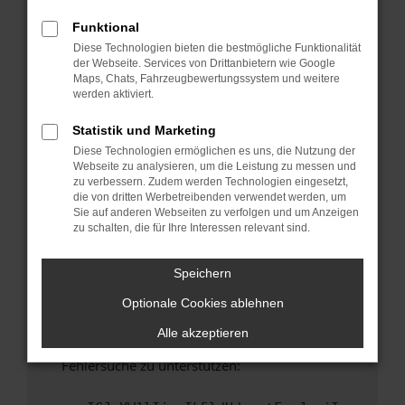
anderen Browser oder in einem privaten
Fenster?
Funktional
Diese Technologien bieten die bestmögliche Funktionalität
Starte dein Gerät neu.
der Webseite. Services von Drittanbietern wie Google
Das kann manchmal helfen, vorübergehende
Maps, Chats, Fahrzeugbewertungssystem und weitere
Probleme zu beheben.
werden aktiviert.
Stelle sicher, dass dein Browser und dein
Statistik und Marketing
Betriebssystem auf dem neuesten Stand
Diese Technologien ermöglichen es uns, die Nutzung der
sind.
Webseite zu analysieren, um die Leistung zu messen und
Veraltete Software birgt nicht nur ein
zu verbessern. Zudem werden Technologien eingesetzt,
Sicherheitsrisiko, sondern kann auch dazu
die von dritten Werbetreibenden verwendet werden, um
Sie auf anderen Webseiten zu verfolgen und um Anzeigen
führen, dass bestimmte Funktionen nicht mehr
zu schalten, die für Ihre Interessen relevant sind.
unterstützt werden.
Wende dich an den Webseitenbetreiber.
Speichern
Wenn du alle oben genannten Schritte versucht
Optionale Cookies ablehnen
hast, kontaktiere uns bitte. Wir werden
versuchen, das Problem zu beheben. Du kannst
Alle akzeptieren
uns diesen Text schicken, um uns bei der
Fehlersuche zu unterstützen: