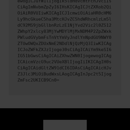
ewogICJuYW1lIjogIk5ldHdvcmtFcnJvciIs
CiAgImNvbmZpZyI6IHsKICAgICJtZXRob2Qi
OiAiR0VUIiwKICAgICJ1cmwiOiAiaHR0cHM6
Ly9hcGkueC5ha3MtcHJvZC5hdWRhcmlzLm5l
dC92MS9jbGllbnRzLzE1NjYvd2Vic2l0ZS12
ZWhpY2xlcy83MjYwMDYlMjMxNDM4P2ZpZWxk
PWludGVybmFsTnVtYmVyJndlYnNpdGU9NWY0
ZTUwOWQxZDUxNmE2NDdlNjQzMjQ3IiwKICAg
ICJoZWFkZXJzIjoge30sCiAgICAiYm9keSI6
IG51bGwsCiAgICAiZXhwZWN0IjogewogICAg
ICAicmVzcG9uc2VUeXBlIjogIiIKICAgIH0s
CiAgICAidGltZW91dCI6IDAsCiAgICAicHJv
Z3Jlc3MiOiBudWxsLAogICAgInJpc2t5Ijog
ZmFsc2UKICB9Cn0=