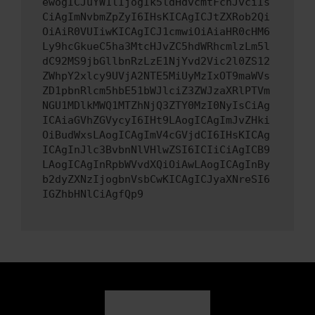
ewogICJuYW1lIjogIk5ldHdvcmtFcnJvciIs
CiAgImNvbmZpZyI6IHsKICAgICJtZXRob2Qi
OiAiR0VUIiwKICAgICJ1cmwiOiAiaHR0cHM6
Ly9hcGkueC5ha3MtcHJvZC5hdWRhcmlzLm5l
dC92MS9jbGllbnRzLzE1NjYvd2Vic2l0ZS12
ZWhpY2xlcy9UVjA2NTE5MiUyMzIxOT9maWVs
ZD1pbnRlcm5hbE51bWJlciZ3ZWJzaXRlPTVm
NGU1MDlkMWQ1MTZhNjQ3ZTY0MzI0NyIsCiAg
ICAiaGVhZGVycyI6IHt9LAogICAgImJvZHki
OiBudWxsLAogICAgImV4cGVjdCI6IHsKICAg
ICAgInJlc3BvbnNlVHlwZSI6ICIiCiAgICB9
LAogICAgInRpbWVvdXQiOiAwLAogICAgInBy
b2dyZXNzIjogbnVsbCwKICAgICJyaXNreSI6
IGZhbHNlCiAgfQp9