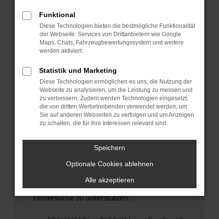
anderen Browser oder in einem privaten
Fenster?
Funktional
Diese Technologien bieten die bestmögliche Funktionalität
Starte dein Gerät neu.
der Webseite. Services von Drittanbietern wie Google
Das kann manchmal helfen, vorübergehende
Maps, Chats, Fahrzeugbewertungssystem und weitere
Probleme zu beheben.
werden aktiviert.
Stelle sicher, dass dein Browser und dein
Statistik und Marketing
Betriebssystem auf dem neuesten Stand
Diese Technologien ermöglichen es uns, die Nutzung der
sind.
Webseite zu analysieren, um die Leistung zu messen und
Veraltete Software birgt nicht nur ein
zu verbessern. Zudem werden Technologien eingesetzt,
Sicherheitsrisiko, sondern kann auch dazu
die von dritten Werbetreibenden verwendet werden, um
Sie auf anderen Webseiten zu verfolgen und um Anzeigen
führen, dass bestimmte Funktionen nicht mehr
zu schalten, die für Ihre Interessen relevant sind.
unterstützt werden.
Wende dich an den Webseitenbetreiber.
Speichern
Wenn du alle oben genannten Schritte versucht
Optionale Cookies ablehnen
hast, kontaktiere uns bitte. Wir werden
versuchen, das Problem zu beheben. Du kannst
Alle akzeptieren
uns diesen Text schicken, um uns bei der
Fehlersuche zu unterstützen: