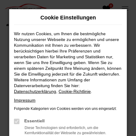
0
Zum
Hauptinhalt
Cookie Einstellungen
springen
Startseite
Fahrzeugangebote
Fahrzeugsuche
Wir nutzen Cookies, um Ihnen die bestmögliche
Nutzung unserer Webseite zu ermöglichen und unsere
Kommunikation mit Ihnen zu verbessern. Wir
berücksichtigen hierbei Ihre Präferenzen und
Fehler: Network Error
verarbeiten Daten für Marketing und Statistiken nur,
wenn Sie uns Ihre Einwilligung geben. Wenn Sie zu
Beim Laden ist ein Fehler aufgetreten.
einem späteren Zeitpunkt Ihre Meinung ändern, können
Hier sind ein paar Tipps, die dir helfen können:
Sie die Einwilligung jederzeit für die Zukunft widerrufen.
Weitere Informationen zum Umfang der
Überprüfe deine Firewall und deine
Datenverarbeitung finden Sie hier:
Internetverbindung.
Datenschutzerklärung
,
Cookie-Richtlinie
.
Laden andere Webseiten, zum Beispiel deine
Impressum
Suchmaschine?
Folgende Kategorien von Cookies werden von uns eingesetzt:
Prüfe deine Browsererweiterungen.
Manche Erweiterungen, wie Werbeblocker,
Essentiell
können das Laden bestimmter Seiten
Diese Technologien sind erforderlich, um die
verhindern. Funktioniert die Seite in einem
Kernfunktionalität der Webseite zu gewährleisten.