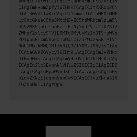
ewogICJuYW1lIjogIk5ldHdvcmtFcnJvciIs
CiAgImNvbmZpZyI6IHsKICAgICJtZXRob2Qi
OiAiR0VUIiwKICAgICJ1cmwiOiAiaHR0cHM6
Ly9hcGkueC5ha3MtcHJvZC5hdWRhcmlzLm5l
dC92MS9jbGllbnRzLzE1NjYvd2Vic2l0ZS12
ZWhpY2xlcy9TVjE0MTg0MyUyMzIxOT9maWVs
ZD1pbnRlcm5hbE51bWJlciZ3ZWJzaXRlPTVm
NGU1MDlkMWQ1MTZhNjQ3ZTY0MzI0NyIsCiAg
ICAiaGVhZGVycyI6IHt9LAogICAgImJvZHki
OiBudWxsLAogICAgImV4cGVjdCI6IHsKICAg
ICAgInJlc3BvbnNlVHlwZSI6ICIiCiAgICB9
LAogICAgInRpbWVvdXQiOiAwLAogICAgInBy
b2dyZXNzIjogbnVsbCwKICAgICJyaXNreSI6
IGZhbHNlCiAgfQp9