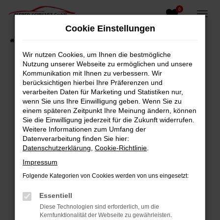
0
Zum
Hauptinhalt
Cookie Einstellungen
springen
Startseite
Fahrzeugangebote
Fahrzeugsuche
Wir nutzen Cookies, um Ihnen die bestmögliche
Nutzung unserer Webseite zu ermöglichen und unsere
Kommunikation mit Ihnen zu verbessern. Wir
berücksichtigen hierbei Ihre Präferenzen und
Fehler: Network Error
verarbeiten Daten für Marketing und Statistiken nur,
wenn Sie uns Ihre Einwilligung geben. Wenn Sie zu
Beim Laden ist ein Fehler aufgetreten.
einem späteren Zeitpunkt Ihre Meinung ändern, können
Hier sind ein paar Tipps, die dir helfen können:
Sie die Einwilligung jederzeit für die Zukunft widerrufen.
Weitere Informationen zum Umfang der
Überprüfe deine Firewall und deine
Datenverarbeitung finden Sie hier:
Internetverbindung.
Datenschutzerklärung
,
Cookie-Richtlinie
.
Laden andere Webseiten, zum Beispiel deine
Impressum
Suchmaschine?
Folgende Kategorien von Cookies werden von uns eingesetzt:
Prüfe deine Browsererweiterungen.
Manche Erweiterungen, wie Werbeblocker,
Essentiell
können das Laden bestimmter Seiten
Diese Technologien sind erforderlich, um die
verhindern. Funktioniert die Seite in einem
Kernfunktionalität der Webseite zu gewährleisten.