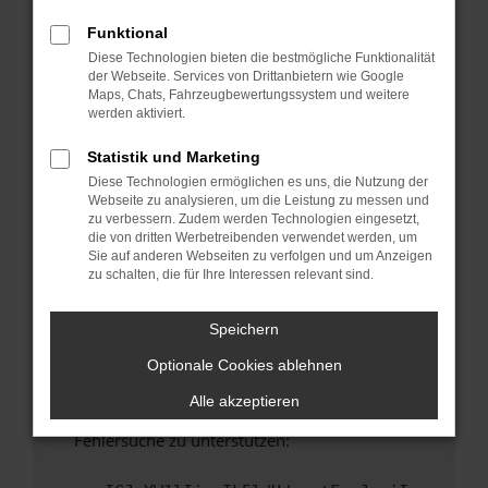
anderen Browser oder in einem privaten
Fenster?
Funktional
Diese Technologien bieten die bestmögliche Funktionalität
Starte dein Gerät neu.
der Webseite. Services von Drittanbietern wie Google
Das kann manchmal helfen, vorübergehende
Maps, Chats, Fahrzeugbewertungssystem und weitere
Probleme zu beheben.
werden aktiviert.
Stelle sicher, dass dein Browser und dein
Statistik und Marketing
Betriebssystem auf dem neuesten Stand
Diese Technologien ermöglichen es uns, die Nutzung der
sind.
Webseite zu analysieren, um die Leistung zu messen und
Veraltete Software birgt nicht nur ein
zu verbessern. Zudem werden Technologien eingesetzt,
Sicherheitsrisiko, sondern kann auch dazu
die von dritten Werbetreibenden verwendet werden, um
Sie auf anderen Webseiten zu verfolgen und um Anzeigen
führen, dass bestimmte Funktionen nicht mehr
zu schalten, die für Ihre Interessen relevant sind.
unterstützt werden.
Wende dich an den Webseitenbetreiber.
Speichern
Wenn du alle oben genannten Schritte versucht
Optionale Cookies ablehnen
hast, kontaktiere uns bitte. Wir werden
versuchen, das Problem zu beheben. Du kannst
Alle akzeptieren
uns diesen Text schicken, um uns bei der
Fehlersuche zu unterstützen: