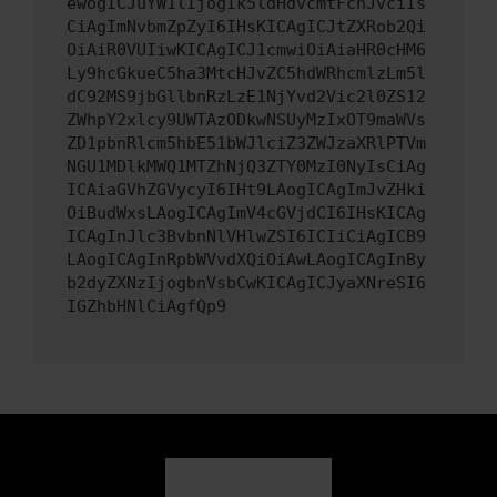
ewogICJuYW1lIjogIk5ldHdvcmtFcnJvciIs
CiAgImNvbmZpZyI6IHsKICAgICJtZXRob2Qi
OiAiR0VUIiwKICAgICJ1cmwiOiAiaHR0cHM6
Ly9hcGkueC5ha3MtcHJvZC5hdWRhcmlzLm5l
dC92MS9jbGllbnRzLzE1NjYvd2Vic2l0ZS12
ZWhpY2xlcy9UWTAzODkwNSUyMzIxOT9maWVs
ZD1pbnRlcm5hbE51bWJlciZ3ZWJzaXRlPTVm
NGU1MDlkMWQ1MTZhNjQ3ZTY0MzI0NyIsCiAg
ICAiaGVhZGVycyI6IHt9LAogICAgImJvZHki
OiBudWxsLAogICAgImV4cGVjdCI6IHsKICAg
ICAgInJlc3BvbnNlVHlwZSI6ICIiCiAgICB9
LAogICAgInRpbWVvdXQiOiAwLAogICAgInBy
b2dyZXNzIjogbnVsbCwKICAgICJyaXNreSI6
IGZhbHNlCiAgfQp9