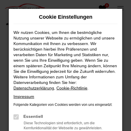
0
Zum
Hauptinhalt
Cookie Einstellungen
springen
Startseite
Fahrzeugangebote
Fahrzeugsuche
Wir nutzen Cookies, um Ihnen die bestmögliche
Nutzung unserer Webseite zu ermöglichen und unsere
Kommunikation mit Ihnen zu verbessern. Wir
berücksichtigen hierbei Ihre Präferenzen und
Fehler: Network Error
verarbeiten Daten für Marketing und Statistiken nur,
wenn Sie uns Ihre Einwilligung geben. Wenn Sie zu
Beim Laden ist ein Fehler aufgetreten.
einem späteren Zeitpunkt Ihre Meinung ändern, können
Hier sind ein paar Tipps, die dir helfen können:
Sie die Einwilligung jederzeit für die Zukunft widerrufen.
Weitere Informationen zum Umfang der
Überprüfe deine Firewall und deine
Datenverarbeitung finden Sie hier:
Internetverbindung.
Datenschutzerklärung
,
Cookie-Richtlinie
.
Laden andere Webseiten, zum Beispiel deine
Impressum
Suchmaschine?
Folgende Kategorien von Cookies werden von uns eingesetzt:
Prüfe deine Browsererweiterungen.
Manche Erweiterungen, wie Werbeblocker,
Essentiell
können das Laden bestimmter Seiten
Diese Technologien sind erforderlich, um die
verhindern. Funktioniert die Seite in einem
Kernfunktionalität der Webseite zu gewährleisten.