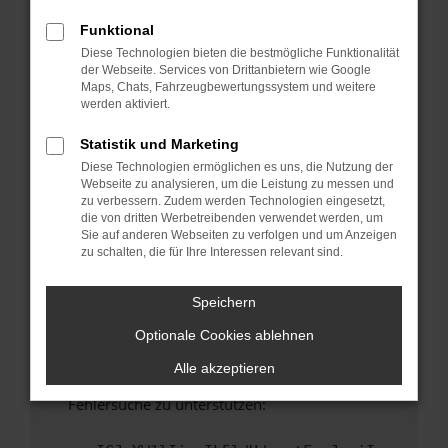
anderen Browser oder in einem privaten
Fenster?
Funktional
Diese Technologien bieten die bestmögliche Funktionalität
Starte dein Gerät neu.
der Webseite. Services von Drittanbietern wie Google
Das kann manchmal helfen, vorübergehende
Maps, Chats, Fahrzeugbewertungssystem und weitere
Probleme zu beheben.
werden aktiviert.
Stelle sicher, dass dein Browser und dein
Statistik und Marketing
Betriebssystem auf dem neuesten Stand
Diese Technologien ermöglichen es uns, die Nutzung der
sind.
Webseite zu analysieren, um die Leistung zu messen und
Veraltete Software birgt nicht nur ein
zu verbessern. Zudem werden Technologien eingesetzt,
Sicherheitsrisiko, sondern kann auch dazu
die von dritten Werbetreibenden verwendet werden, um
Sie auf anderen Webseiten zu verfolgen und um Anzeigen
führen, dass bestimmte Funktionen nicht mehr
zu schalten, die für Ihre Interessen relevant sind.
unterstützt werden.
Wende dich an den Webseitenbetreiber.
Speichern
Wenn du alle oben genannten Schritte versucht
Optionale Cookies ablehnen
hast, kontaktiere uns bitte. Wir werden
versuchen, das Problem zu beheben. Du kannst
Alle akzeptieren
uns diesen Text schicken, um uns bei der
Fehlersuche zu unterstützen: