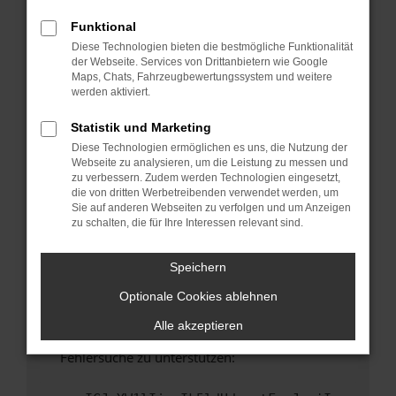
anderen Browser oder in einem privaten
Fenster?
Funktional
Diese Technologien bieten die bestmögliche Funktionalität
Starte dein Gerät neu.
der Webseite. Services von Drittanbietern wie Google
Das kann manchmal helfen, vorübergehende
Maps, Chats, Fahrzeugbewertungssystem und weitere
Probleme zu beheben.
werden aktiviert.
Stelle sicher, dass dein Browser und dein
Statistik und Marketing
Betriebssystem auf dem neuesten Stand
Diese Technologien ermöglichen es uns, die Nutzung der
sind.
Webseite zu analysieren, um die Leistung zu messen und
Veraltete Software birgt nicht nur ein
zu verbessern. Zudem werden Technologien eingesetzt,
Sicherheitsrisiko, sondern kann auch dazu
die von dritten Werbetreibenden verwendet werden, um
Sie auf anderen Webseiten zu verfolgen und um Anzeigen
führen, dass bestimmte Funktionen nicht mehr
zu schalten, die für Ihre Interessen relevant sind.
unterstützt werden.
Wende dich an den Webseitenbetreiber.
Speichern
Wenn du alle oben genannten Schritte versucht
Optionale Cookies ablehnen
hast, kontaktiere uns bitte. Wir werden
versuchen, das Problem zu beheben. Du kannst
Alle akzeptieren
uns diesen Text schicken, um uns bei der
Fehlersuche zu unterstützen: