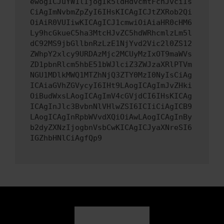
ewogICJuYW1lIjogIk5ldHdvcmtFcnJvciIs
CiAgImNvbmZpZyI6IHsKICAgICJtZXRob2Qi
OiAiR0VUIiwKICAgICJ1cmwiOiAiaHR0cHM6
Ly9hcGkueC5ha3MtcHJvZC5hdWRhcmlzLm5l
dC92MS9jbGllbnRzLzE1NjYvd2Vic2l0ZS12
ZWhpY2xlcy9URDAzMjc2MCUyMzIxOT9maWVs
ZD1pbnRlcm5hbE51bWJlciZ3ZWJzaXRlPTVm
NGU1MDlkMWQ1MTZhNjQ3ZTY0MzI0NyIsCiAg
ICAiaGVhZGVycyI6IHt9LAogICAgImJvZHki
OiBudWxsLAogICAgImV4cGVjdCI6IHsKICAg
ICAgInJlc3BvbnNlVHlwZSI6ICIiCiAgICB9
LAogICAgInRpbWVvdXQiOiAwLAogICAgInBy
b2dyZXNzIjogbnVsbCwKICAgICJyaXNreSI6
IGZhbHNlCiAgfQp9