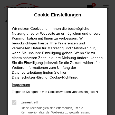
0
Zum
Hauptinhalt
Cookie Einstellungen
springen
Startseite
Fahrzeugangebote
Fahrzeugsuche
Wir nutzen Cookies, um Ihnen die bestmögliche
Nutzung unserer Webseite zu ermöglichen und unsere
Kommunikation mit Ihnen zu verbessern. Wir
berücksichtigen hierbei Ihre Präferenzen und
Fehler: Network Error
verarbeiten Daten für Marketing und Statistiken nur,
wenn Sie uns Ihre Einwilligung geben. Wenn Sie zu
Beim Laden ist ein Fehler aufgetreten.
einem späteren Zeitpunkt Ihre Meinung ändern, können
Hier sind ein paar Tipps, die dir helfen können:
Sie die Einwilligung jederzeit für die Zukunft widerrufen.
Weitere Informationen zum Umfang der
Überprüfe deine Firewall und deine
Datenverarbeitung finden Sie hier:
Internetverbindung.
Datenschutzerklärung
,
Cookie-Richtlinie
.
Laden andere Webseiten, zum Beispiel deine
Impressum
Suchmaschine?
Folgende Kategorien von Cookies werden von uns eingesetzt:
Prüfe deine Browsererweiterungen.
Manche Erweiterungen, wie Werbeblocker,
Essentiell
können das Laden bestimmter Seiten
Diese Technologien sind erforderlich, um die
verhindern. Funktioniert die Seite in einem
Kernfunktionalität der Webseite zu gewährleisten.