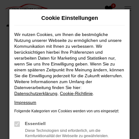
0
Zum
Hauptinhalt
Cookie Einstellungen
springen
Startseite
Fahrzeugangebote
Fahrzeugsuche
Wir nutzen Cookies, um Ihnen die bestmögliche
Nutzung unserer Webseite zu ermöglichen und unsere
Kommunikation mit Ihnen zu verbessern. Wir
berücksichtigen hierbei Ihre Präferenzen und
Fehler: Network Error
verarbeiten Daten für Marketing und Statistiken nur,
wenn Sie uns Ihre Einwilligung geben. Wenn Sie zu
Beim Laden ist ein Fehler aufgetreten.
einem späteren Zeitpunkt Ihre Meinung ändern, können
Hier sind ein paar Tipps, die dir helfen können:
Sie die Einwilligung jederzeit für die Zukunft widerrufen.
Weitere Informationen zum Umfang der
Überprüfe deine Firewall und deine
Datenverarbeitung finden Sie hier:
Internetverbindung.
Datenschutzerklärung
,
Cookie-Richtlinie
.
Laden andere Webseiten, zum Beispiel deine
Impressum
Suchmaschine?
Folgende Kategorien von Cookies werden von uns eingesetzt:
Prüfe deine Browsererweiterungen.
Manche Erweiterungen, wie Werbeblocker,
Essentiell
können das Laden bestimmter Seiten
Diese Technologien sind erforderlich, um die
verhindern. Funktioniert die Seite in einem
Kernfunktionalität der Webseite zu gewährleisten.