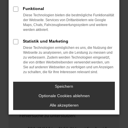
anderen Browser oder in einem privaten
Fenster?
Funktional
Diese Technologien bieten die bestmögliche Funktionalität
Starte dein Gerät neu.
der Webseite. Services von Drittanbietern wie Google
Das kann manchmal helfen, vorübergehende
Maps, Chats, Fahrzeugbewertungssystem und weitere
Probleme zu beheben.
werden aktiviert.
Stelle sicher, dass dein Browser und dein
Statistik und Marketing
Betriebssystem auf dem neuesten Stand
Diese Technologien ermöglichen es uns, die Nutzung der
sind.
Webseite zu analysieren, um die Leistung zu messen und
Veraltete Software birgt nicht nur ein
zu verbessern. Zudem werden Technologien eingesetzt,
Sicherheitsrisiko, sondern kann auch dazu
die von dritten Werbetreibenden verwendet werden, um
Sie auf anderen Webseiten zu verfolgen und um Anzeigen
führen, dass bestimmte Funktionen nicht mehr
zu schalten, die für Ihre Interessen relevant sind.
unterstützt werden.
Wende dich an den Webseitenbetreiber.
Speichern
Wenn du alle oben genannten Schritte versucht
Optionale Cookies ablehnen
hast, kontaktiere uns bitte. Wir werden
versuchen, das Problem zu beheben. Du kannst
Alle akzeptieren
uns diesen Text schicken, um uns bei der
Fehlersuche zu unterstützen: