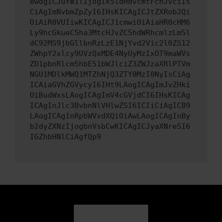
ewogICJuYW1lIjogIk5ldHdvcmtFcnJvciIs
CiAgImNvbmZpZyI6IHsKICAgICJtZXRob2Qi
OiAiR0VUIiwKICAgICJ1cmwiOiAiaHR0cHM6
Ly9hcGkueC5ha3MtcHJvZC5hdWRhcmlzLm5l
dC92MS9jbGllbnRzLzE1NjYvd2Vic2l0ZS12
ZWhpY2xlcy9UVzQxMDE4NyUyMzIxOT9maWVs
ZD1pbnRlcm5hbE51bWJlciZ3ZWJzaXRlPTVm
NGU1MDlkMWQ1MTZhNjQ3ZTY0MzI0NyIsCiAg
ICAiaGVhZGVycyI6IHt9LAogICAgImJvZHki
OiBudWxsLAogICAgImV4cGVjdCI6IHsKICAg
ICAgInJlc3BvbnNlVHlwZSI6ICIiCiAgICB9
LAogICAgInRpbWVvdXQiOiAwLAogICAgInBy
b2dyZXNzIjogbnVsbCwKICAgICJyaXNreSI6
IGZhbHNlCiAgfQp9