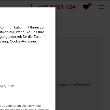
+49 8781 724
0
 Kommunikation mit Ihnen zu
stiken nur, wenn Sie uns Ihre
ung jederzeit für die Zukunft
ärung
,
Cookie-Richtlinie
.
inem anderen Browser oder in einem privaten Fenster?
Maps, Chats,
nd zu verbessern. Zudem werden