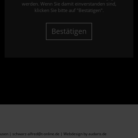
werden. Wenn Sie damit einverstanden sind,
klicken Sie bitte auf "Bestätigen".
Bestätigen
sen | schwarz-alfred@t-online.de |
Webdesign by audaris.de