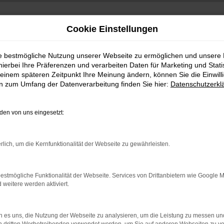
Cookie Einstellungen
ie bestmögliche Nutzung unserer Webseite zu ermöglichen und unsere
hierbei Ihre Präferenzen und verarbeiten Daten für Marketing und Stati
einem späteren Zeitpunkt Ihre Meinung ändern, können Sie die Einwillig
en zum Umfang der Datenverarbeitung finden Sie hier:
Datenschutzerkl
en von uns eingesetzt:
indung.
rlich, um die Kernfunktionalität der Webseite zu gewährleisten.
hine?
aden bestimmter Seiten verhindern. Funktioniert die Seite in e
estmögliche Funktionalität der Webseite. Services von Drittanbietern wie Google 
eitere werden aktiviert.
 zu beheben.
bssystem auf dem neuesten Stand sind.
 es uns, die Nutzung der Webseite zu analysieren, um die Leistung zu messen u