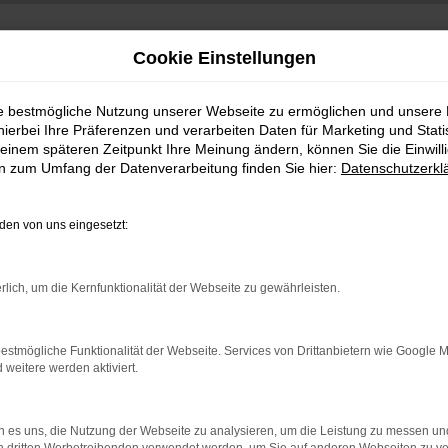
Cookie Einstellungen
ie bestmögliche Nutzung unserer Webseite zu ermöglichen und unsere
hierbei Ihre Präferenzen und verarbeiten Daten für Marketing und Stati
einem späteren Zeitpunkt Ihre Meinung ändern, können Sie die Einwillig
en zum Umfang der Datenverarbeitung finden Sie hier:
Datenschutzerkl
en von uns eingesetzt:
indung.
rlich, um die Kernfunktionalität der Webseite zu gewährleisten.
hine?
aden bestimmter Seiten verhindern. Funktioniert die Seite in e
estmögliche Funktionalität der Webseite. Services von Drittanbietern wie Google 
eitere werden aktiviert.
 zu beheben.
bssystem auf dem neuesten Stand sind.
 es uns, die Nutzung der Webseite zu analysieren, um die Leistung zu messen u