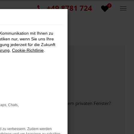
+49 8781 724
0
 Kommunikation mit Ihnen zu
stiken nur, wenn Sie uns Ihre
ung jederzeit für die Zukunft
ärung
,
Cookie-Richtlinie
.
inem anderen Browser oder in einem privaten Fenster?
Maps, Chats,
nd zu verbessern. Zudem werden