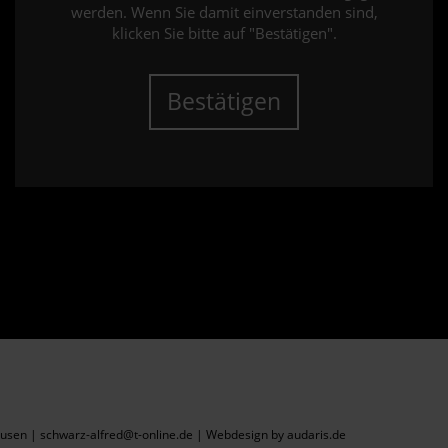
werden. Wenn Sie damit einverstanden sind,
klicken Sie bitte auf "Bestätigen".
Bestätigen
sen | schwarz-alfred@t-online.de |
Webdesign by audaris.de