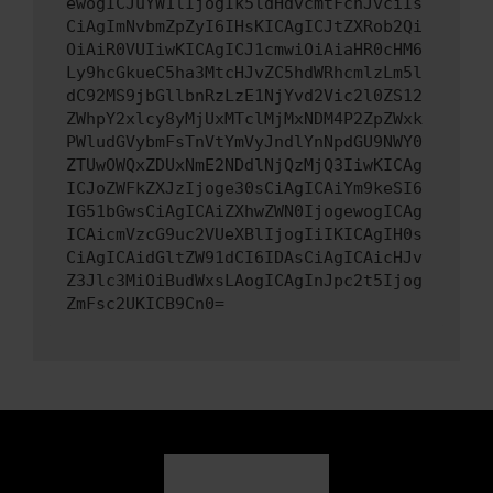
ewogICJuYW1lIjogIk5ldHdvcmtFcnJvciIs
CiAgImNvbmZpZyI6IHsKICAgICJtZXRob2Qi
OiAiR0VUIiwKICAgICJ1cmwiOiAiaHR0cHM6
Ly9hcGkueC5ha3MtcHJvZC5hdWRhcmlzLm5l
dC92MS9jbGllbnRzLzE1NjYvd2Vic2l0ZS12
ZWhpY2xlcy8yMjUxMTclMjMxNDM4P2ZpZWxk
PWludGVybmFsTnVtYmVyJndlYnNpdGU9NWY0
ZTUwOWQxZDUxNmE2NDdlNjQzMjQ3IiwKICAg
ICJoZWFkZXJzIjoge30sCiAgICAiYm9keSI6
IG51bGwsCiAgICAiZXhwZWN0IjogewogICAg
ICAicmVzcG9uc2VUeXBlIjogIiIKICAgIH0s
CiAgICAidGltZW91dCI6IDAsCiAgICAicHJv
Z3Jlc3MiOiBudWxsLAogICAgInJpc2t5Ijog
ZmFsc2UKICB9Cn0=