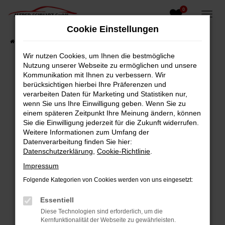
0
Zum
Hauptinhalt
Cookie Einstellungen
springen
Startseite
Fahrzeugangebote
Fahrzeugsuche
Wir nutzen Cookies, um Ihnen die bestmögliche
Nutzung unserer Webseite zu ermöglichen und unsere
Kommunikation mit Ihnen zu verbessern. Wir
berücksichtigen hierbei Ihre Präferenzen und
Fehler: Network Error
verarbeiten Daten für Marketing und Statistiken nur,
wenn Sie uns Ihre Einwilligung geben. Wenn Sie zu
Beim Laden ist ein Fehler aufgetreten.
einem späteren Zeitpunkt Ihre Meinung ändern, können
Hier sind ein paar Tipps, die dir helfen können:
Sie die Einwilligung jederzeit für die Zukunft widerrufen.
Weitere Informationen zum Umfang der
Überprüfe deine Firewall und deine
Datenverarbeitung finden Sie hier:
Internetverbindung.
Datenschutzerklärung
,
Cookie-Richtlinie
.
Laden andere Webseiten, zum Beispiel deine
Impressum
Suchmaschine?
Folgende Kategorien von Cookies werden von uns eingesetzt:
Prüfe deine Browsererweiterungen.
Manche Erweiterungen, wie Werbeblocker,
Essentiell
können das Laden bestimmter Seiten
Diese Technologien sind erforderlich, um die
verhindern. Funktioniert die Seite in einem
Kernfunktionalität der Webseite zu gewährleisten.