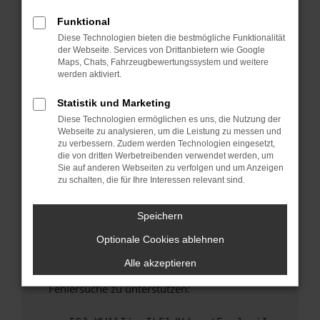
anderen Browser oder in einem privaten
Fenster?
Funktional
Diese Technologien bieten die bestmögliche Funktionalität
Starte dein Gerät neu.
der Webseite. Services von Drittanbietern wie Google
Das kann manchmal helfen, vorübergehende
Maps, Chats, Fahrzeugbewertungssystem und weitere
Probleme zu beheben.
werden aktiviert.
Stelle sicher, dass dein Browser und dein
Statistik und Marketing
Betriebssystem auf dem neuesten Stand
Diese Technologien ermöglichen es uns, die Nutzung der
sind.
Webseite zu analysieren, um die Leistung zu messen und
Veraltete Software birgt nicht nur ein
zu verbessern. Zudem werden Technologien eingesetzt,
Sicherheitsrisiko, sondern kann auch dazu
die von dritten Werbetreibenden verwendet werden, um
Sie auf anderen Webseiten zu verfolgen und um Anzeigen
führen, dass bestimmte Funktionen nicht mehr
zu schalten, die für Ihre Interessen relevant sind.
unterstützt werden.
Wende dich an den Webseitenbetreiber.
Speichern
Wenn du alle oben genannten Schritte versucht
Optionale Cookies ablehnen
hast, kontaktiere uns bitte. Wir werden
versuchen, das Problem zu beheben. Du kannst
Alle akzeptieren
uns diesen Text schicken, um uns bei der
Fehlersuche zu unterstützen: