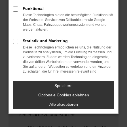
anderen Browser oder in einem privaten
Fenster?
Funktional
Diese Technologien bieten die bestmögliche Funktionalität
Starte dein Gerät neu.
der Webseite. Services von Drittanbietern wie Google
Das kann manchmal helfen, vorübergehende
Maps, Chats, Fahrzeugbewertungssystem und weitere
Probleme zu beheben.
werden aktiviert.
Stelle sicher, dass dein Browser und dein
Statistik und Marketing
Betriebssystem auf dem neuesten Stand
Diese Technologien ermöglichen es uns, die Nutzung der
sind.
Webseite zu analysieren, um die Leistung zu messen und
Veraltete Software birgt nicht nur ein
zu verbessern. Zudem werden Technologien eingesetzt,
Sicherheitsrisiko, sondern kann auch dazu
die von dritten Werbetreibenden verwendet werden, um
Sie auf anderen Webseiten zu verfolgen und um Anzeigen
führen, dass bestimmte Funktionen nicht mehr
zu schalten, die für Ihre Interessen relevant sind.
unterstützt werden.
Wende dich an den Webseitenbetreiber.
Speichern
Wenn du alle oben genannten Schritte versucht
Optionale Cookies ablehnen
hast, kontaktiere uns bitte. Wir werden
versuchen, das Problem zu beheben. Du kannst
Alle akzeptieren
uns diesen Text schicken, um uns bei der
Fehlersuche zu unterstützen: