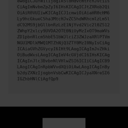
ewogICJuYW1lIjogIk5ldHdvcmtFcnJvciIs
CiAgImNvbmZpZyI6IHsKICAgICJtZXRob2Qi
OiAiR0VUIiwKICAgICJ1cmwiOiAiaHR0cHM6
Ly9hcGkueC5ha3MtcHJvZC5hdWRhcmlzLm5l
dC92MS9jbGllbnRzLzE1NjYvd2Vic2l0ZS12
ZWhpY2xlcy9UVDA2OTE0NiUyMzIxOT9maWVs
ZD1pbnRlcm5hbE51bWJlciZ3ZWJzaXRlPTVm
NGU1MDlkMWQ1MTZhNjQ3ZTY0MzI0NyIsCiAg
ICAiaGVhZGVycyI6IHt9LAogICAgImJvZHki
OiBudWxsLAogICAgImV4cGVjdCI6IHsKICAg
ICAgInJlc3BvbnNlVHlwZSI6ICIiCiAgICB9
LAogICAgInRpbWVvdXQiOiAwLAogICAgInBy
b2dyZXNzIjogbnVsbCwKICAgICJyaXNreSI6
IGZhbHNlCiAgfQp9