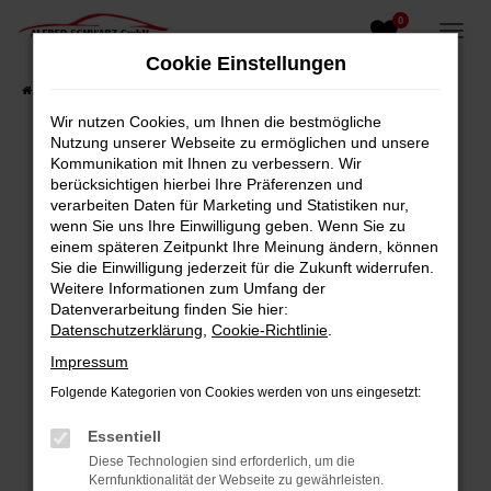
0
Zum
Hauptinhalt
Cookie Einstellungen
springen
Startseite
Fahrzeugangebote
Fahrzeugsuche
Wir nutzen Cookies, um Ihnen die bestmögliche
Nutzung unserer Webseite zu ermöglichen und unsere
Kommunikation mit Ihnen zu verbessern. Wir
berücksichtigen hierbei Ihre Präferenzen und
Fehler: Network Error
verarbeiten Daten für Marketing und Statistiken nur,
wenn Sie uns Ihre Einwilligung geben. Wenn Sie zu
Beim Laden ist ein Fehler aufgetreten.
einem späteren Zeitpunkt Ihre Meinung ändern, können
Hier sind ein paar Tipps, die dir helfen können:
Sie die Einwilligung jederzeit für die Zukunft widerrufen.
Weitere Informationen zum Umfang der
Überprüfe deine Firewall und deine
Datenverarbeitung finden Sie hier:
Internetverbindung.
Datenschutzerklärung
,
Cookie-Richtlinie
.
Laden andere Webseiten, zum Beispiel deine
Impressum
Suchmaschine?
Folgende Kategorien von Cookies werden von uns eingesetzt:
Prüfe deine Browsererweiterungen.
Manche Erweiterungen, wie Werbeblocker,
Essentiell
können das Laden bestimmter Seiten
Diese Technologien sind erforderlich, um die
verhindern. Funktioniert die Seite in einem
Kernfunktionalität der Webseite zu gewährleisten.