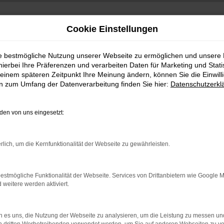
Cookie Einstellungen
ie bestmögliche Nutzung unserer Webseite zu ermöglichen und unsere
hierbei Ihre Präferenzen und verarbeiten Daten für Marketing und Stati
einem späteren Zeitpunkt Ihre Meinung ändern, können Sie die Einwillig
en zum Umfang der Datenverarbeitung finden Sie hier:
Datenschutzerkl
en von uns eingesetzt:
indung.
rlich, um die Kernfunktionalität der Webseite zu gewährleisten.
hine?
aden bestimmter Seiten verhindern. Funktioniert die Seite in e
estmögliche Funktionalität der Webseite. Services von Drittanbietern wie Google 
eitere werden aktiviert.
 zu beheben.
bssystem auf dem neuesten Stand sind.
 es uns, die Nutzung der Webseite zu analysieren, um die Leistung zu messen u