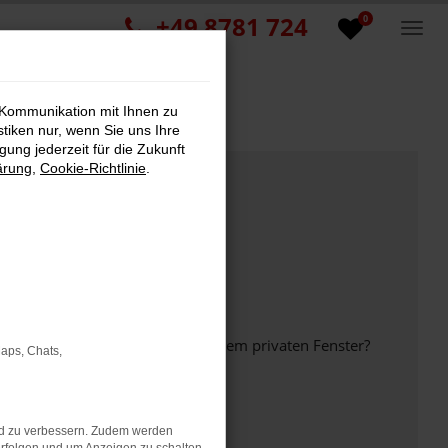
+49 8781 724
0
 Kommunikation mit Ihnen zu
stiken nur, wenn Sie uns Ihre
ung jederzeit für die Zukunft
ärung
,
Cookie-Richtlinie
.
inem anderen Browser oder in einem privaten Fenster?
Maps, Chats,
nd zu verbessern. Zudem werden