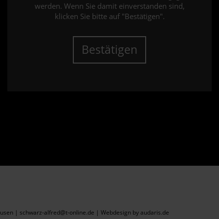
werden. Wenn Sie damit einverstanden sind,
klicken Sie bitte auf "Bestätigen".
Bestätigen
sen | schwarz-alfred@t-online.de |
Webdesign by audaris.de