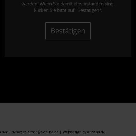
werden. Wenn Sie damit einverstanden sind,
klicken Sie bitte auf "Bestätigen".
Bestätigen
sen | schwarz-alfred@t-online.de |
Webdesign by audaris.de