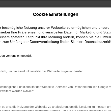
Cookie Einstellungen
ie bestmögliche Nutzung unserer Webseite zu ermöglichen und unsere
hierbei Ihre Präferenzen und verarbeiten Daten für Marketing und Stati
einem späteren Zeitpunkt Ihre Meinung ändern, können Sie die Einwillig
en zum Umfang der Datenverarbeitung finden Sie hier:
Datenschutzerkl
en von uns eingesetzt:
indung.
rlich, um die Kernfunktionalität der Webseite zu gewährleisten.
hine?
aden bestimmter Seiten verhindern. Funktioniert die Seite in e
estmögliche Funktionalität der Webseite. Services von Drittanbietern wie Google 
eitere werden aktiviert.
 zu beheben.
bssystem auf dem neuesten Stand sind.
 es uns, die Nutzung der Webseite zu analysieren, um die Leistung zu messen u