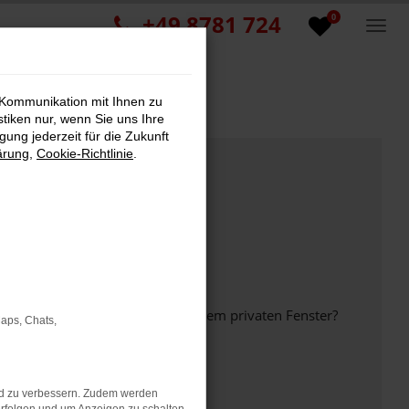
+49 8781 724
0
 Kommunikation mit Ihnen zu
stiken nur, wenn Sie uns Ihre
ung jederzeit für die Zukunft
ärung
,
Cookie-Richtlinie
.
inem anderen Browser oder in einem privaten Fenster?
Maps, Chats,
nd zu verbessern. Zudem werden