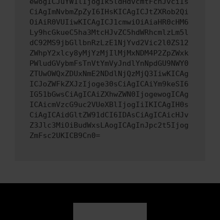
ewogICJuYW1lIjogIk5ldHdvcmtFcnJvciIs
CiAgImNvbmZpZyI6IHsKICAgICJtZXRob2Qi
OiAiR0VUIiwKICAgICJ1cmwiOiAiaHR0cHM6
Ly9hcGkueC5ha3MtcHJvZC5hdWRhcmlzLm5l
dC92MS9jbGllbnRzLzE1NjYvd2Vic2l0ZS12
ZWhpY2xlcy8yMjYzMjIlMjMxNDM4P2ZpZWxk
PWludGVybmFsTnVtYmVyJndlYnNpdGU9NWY0
ZTUwOWQxZDUxNmE2NDdlNjQzMjQ3IiwKICAg
ICJoZWFkZXJzIjoge30sCiAgICAiYm9keSI6
IG51bGwsCiAgICAiZXhwZWN0IjogewogICAg
ICAicmVzcG9uc2VUeXBlIjogIiIKICAgIH0s
CiAgICAidGltZW91dCI6IDAsCiAgICAicHJv
Z3Jlc3MiOiBudWxsLAogICAgInJpc2t5Ijog
ZmFsc2UKICB9Cn0=