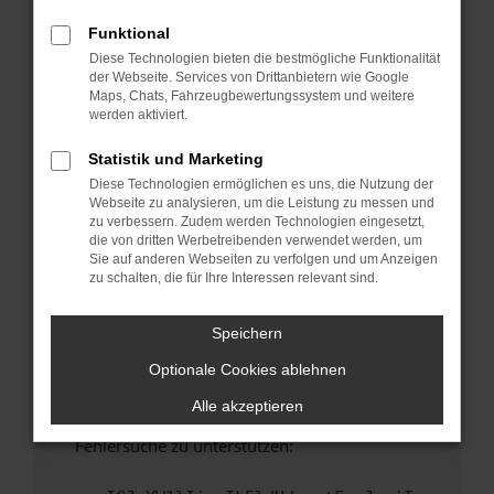
anderen Browser oder in einem privaten
Fenster?
Funktional
Diese Technologien bieten die bestmögliche Funktionalität
Starte dein Gerät neu.
der Webseite. Services von Drittanbietern wie Google
Das kann manchmal helfen, vorübergehende
Maps, Chats, Fahrzeugbewertungssystem und weitere
Probleme zu beheben.
werden aktiviert.
Stelle sicher, dass dein Browser und dein
Statistik und Marketing
Betriebssystem auf dem neuesten Stand
Diese Technologien ermöglichen es uns, die Nutzung der
sind.
Webseite zu analysieren, um die Leistung zu messen und
Veraltete Software birgt nicht nur ein
zu verbessern. Zudem werden Technologien eingesetzt,
Sicherheitsrisiko, sondern kann auch dazu
die von dritten Werbetreibenden verwendet werden, um
Sie auf anderen Webseiten zu verfolgen und um Anzeigen
führen, dass bestimmte Funktionen nicht mehr
zu schalten, die für Ihre Interessen relevant sind.
unterstützt werden.
Wende dich an den Webseitenbetreiber.
Speichern
Wenn du alle oben genannten Schritte versucht
Optionale Cookies ablehnen
hast, kontaktiere uns bitte. Wir werden
versuchen, das Problem zu beheben. Du kannst
Alle akzeptieren
uns diesen Text schicken, um uns bei der
Fehlersuche zu unterstützen: