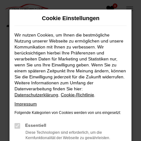
0
Zum
Hauptinhalt
Cookie Einstellungen
springen
Startseite
Fahrzeugangebote
Fahrzeugsuche
Wir nutzen Cookies, um Ihnen die bestmögliche
Nutzung unserer Webseite zu ermöglichen und unsere
Kommunikation mit Ihnen zu verbessern. Wir
berücksichtigen hierbei Ihre Präferenzen und
Fehler: Network Error
verarbeiten Daten für Marketing und Statistiken nur,
wenn Sie uns Ihre Einwilligung geben. Wenn Sie zu
Beim Laden ist ein Fehler aufgetreten.
einem späteren Zeitpunkt Ihre Meinung ändern, können
Hier sind ein paar Tipps, die dir helfen können:
Sie die Einwilligung jederzeit für die Zukunft widerrufen.
Weitere Informationen zum Umfang der
Überprüfe deine Firewall und deine
Datenverarbeitung finden Sie hier:
Internetverbindung.
Datenschutzerklärung
,
Cookie-Richtlinie
.
Laden andere Webseiten, zum Beispiel deine
Impressum
Suchmaschine?
Folgende Kategorien von Cookies werden von uns eingesetzt:
Prüfe deine Browsererweiterungen.
Manche Erweiterungen, wie Werbeblocker,
Essentiell
können das Laden bestimmter Seiten
Diese Technologien sind erforderlich, um die
verhindern. Funktioniert die Seite in einem
Kernfunktionalität der Webseite zu gewährleisten.