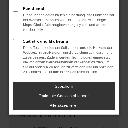
anderen Browser oder in einem privaten
Fenster?
Funktional
Diese Technologien bieten die bestmögliche Funktionalität
Starte dein Gerät neu.
der Webseite. Services von Drittanbietern wie Google
Das kann manchmal helfen, vorübergehende
Maps, Chats, Fahrzeugbewertungssystem und weitere
Probleme zu beheben.
werden aktiviert.
Stelle sicher, dass dein Browser und dein
Statistik und Marketing
Betriebssystem auf dem neuesten Stand
Diese Technologien ermöglichen es uns, die Nutzung der
sind.
Webseite zu analysieren, um die Leistung zu messen und
Veraltete Software birgt nicht nur ein
zu verbessern. Zudem werden Technologien eingesetzt,
Sicherheitsrisiko, sondern kann auch dazu
die von dritten Werbetreibenden verwendet werden, um
Sie auf anderen Webseiten zu verfolgen und um Anzeigen
führen, dass bestimmte Funktionen nicht mehr
zu schalten, die für Ihre Interessen relevant sind.
unterstützt werden.
Wende dich an den Webseitenbetreiber.
Speichern
Wenn du alle oben genannten Schritte versucht
Optionale Cookies ablehnen
hast, kontaktiere uns bitte. Wir werden
versuchen, das Problem zu beheben. Du kannst
Alle akzeptieren
uns diesen Text schicken, um uns bei der
Fehlersuche zu unterstützen: