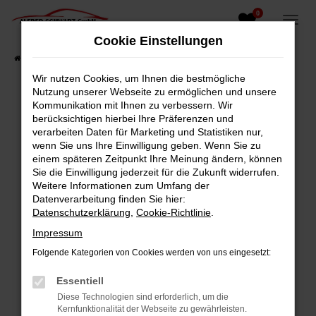
0
Zum
Hauptinhalt
Cookie Einstellungen
springen
Startseite
Fahrzeugangebote
Fahrzeugsuche
Wir nutzen Cookies, um Ihnen die bestmögliche
Nutzung unserer Webseite zu ermöglichen und unsere
Kommunikation mit Ihnen zu verbessern. Wir
berücksichtigen hierbei Ihre Präferenzen und
Fehler: Network Error
verarbeiten Daten für Marketing und Statistiken nur,
wenn Sie uns Ihre Einwilligung geben. Wenn Sie zu
Beim Laden ist ein Fehler aufgetreten.
einem späteren Zeitpunkt Ihre Meinung ändern, können
Hier sind ein paar Tipps, die dir helfen können:
Sie die Einwilligung jederzeit für die Zukunft widerrufen.
Weitere Informationen zum Umfang der
Überprüfe deine Firewall und deine
Datenverarbeitung finden Sie hier:
Internetverbindung.
Datenschutzerklärung
,
Cookie-Richtlinie
.
Laden andere Webseiten, zum Beispiel deine
Impressum
Suchmaschine?
Folgende Kategorien von Cookies werden von uns eingesetzt:
Prüfe deine Browsererweiterungen.
Manche Erweiterungen, wie Werbeblocker,
Essentiell
können das Laden bestimmter Seiten
Diese Technologien sind erforderlich, um die
verhindern. Funktioniert die Seite in einem
Kernfunktionalität der Webseite zu gewährleisten.