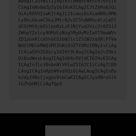
ewogICJuYW1lIjogIk5ldHdvcmtFcnJvciIs
CiAgImNvbmZpZyI6IHsKICAgICJtZXRob2Qi
OiAiR0VUIiwKICAgICJ1cmwiOiAiaHR0cHM6
Ly9hcGkueC5ha3MtcHJvZC5hdWRhcmlzLm5l
dC92MS9jbGllbnRzLzE1NjYvd2Vic2l0ZS12
ZWhpY2xlcy9UMzEyNzg5MyUyMzIxOT9maWVs
ZD1pbnRlcm5hbE51bWJlciZ3ZWJzaXRlPTVm
NGU1MDlkMWQ1MTZhNjQ3ZTY0MzI0NyIsCiAg
ICAiaGVhZGVycyI6IHt9LAogICAgImJvZHki
OiBudWxsLAogICAgImV4cGVjdCI6IHsKICAg
ICAgInJlc3BvbnNlVHlwZSI6ICIiCiAgICB9
LAogICAgInRpbWVvdXQiOiAwLAogICAgInBy
b2dyZXNzIjogbnVsbCwKICAgICJyaXNreSI6
IGZhbHNlCiAgfQp9