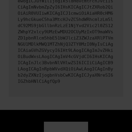
ewogICJuYW1lIjogIk5ldHdvcmtFcnJvciIs
CiAgImNvbmZpZyI6IHsKICAgICJtZXRob2Qi
OiAiR0VUIiwKICAgICJ1cmwiOiAiaHR0cHM6
Ly9hcGkueC5ha3MtcHJvZC5hdWRhcmlzLm5l
dC92MS9jbGllbnRzLzE1NjYvd2Vic2l0ZS12
ZWhpY2xlcy9UMzEwMDU2OCUyMzIxOT9maWVs
ZD1pbnRlcm5hbE51bWJlciZ3ZWJzaXRlPTVm
NGU1MDlkMWQ1MTZhNjQ3ZTY0MzI0NyIsCiAg
ICAiaGVhZGVycyI6IHt9LAogICAgImJvZHki
OiBudWxsLAogICAgImV4cGVjdCI6IHsKICAg
ICAgInJlc3BvbnNlVHlwZSI6ICIiCiAgICB9
LAogICAgInRpbWVvdXQiOiAwLAogICAgInBy
b2dyZXNzIjogbnVsbCwKICAgICJyaXNreSI6
IGZhbHNlCiAgfQp9