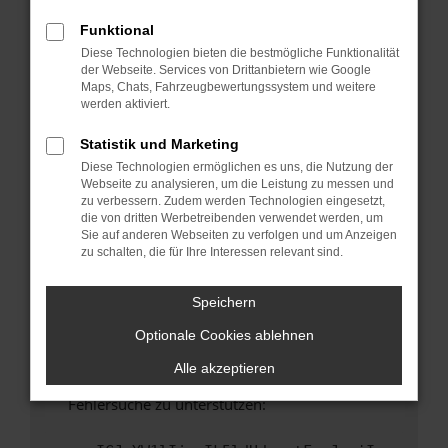
anderen Browser oder in einem privaten
Fenster?
Funktional
Diese Technologien bieten die bestmögliche Funktionalität
Starte dein Gerät neu.
der Webseite. Services von Drittanbietern wie Google
Das kann manchmal helfen, vorübergehende
Maps, Chats, Fahrzeugbewertungssystem und weitere
Probleme zu beheben.
werden aktiviert.
Stelle sicher, dass dein Browser und dein
Statistik und Marketing
Betriebssystem auf dem neuesten Stand
Diese Technologien ermöglichen es uns, die Nutzung der
sind.
Webseite zu analysieren, um die Leistung zu messen und
Veraltete Software birgt nicht nur ein
zu verbessern. Zudem werden Technologien eingesetzt,
Sicherheitsrisiko, sondern kann auch dazu
die von dritten Werbetreibenden verwendet werden, um
Sie auf anderen Webseiten zu verfolgen und um Anzeigen
führen, dass bestimmte Funktionen nicht mehr
zu schalten, die für Ihre Interessen relevant sind.
unterstützt werden.
Wende dich an den Webseitenbetreiber.
Speichern
Wenn du alle oben genannten Schritte versucht
Optionale Cookies ablehnen
hast, kontaktiere uns bitte. Wir werden
versuchen, das Problem zu beheben. Du kannst
Alle akzeptieren
uns diesen Text schicken, um uns bei der
Fehlersuche zu unterstützen: