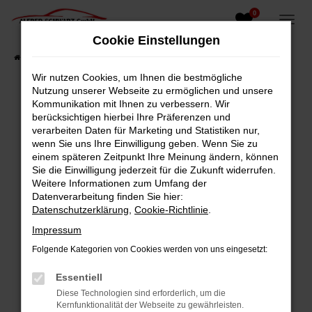
0
Zum
Hauptinhalt
Cookie Einstellungen
springen
Startseite
Fahrzeugangebote
Fahrzeugsuche
Wir nutzen Cookies, um Ihnen die bestmögliche
Nutzung unserer Webseite zu ermöglichen und unsere
Kommunikation mit Ihnen zu verbessern. Wir
berücksichtigen hierbei Ihre Präferenzen und
Fehler: Network Error
verarbeiten Daten für Marketing und Statistiken nur,
wenn Sie uns Ihre Einwilligung geben. Wenn Sie zu
Beim Laden ist ein Fehler aufgetreten.
einem späteren Zeitpunkt Ihre Meinung ändern, können
Hier sind ein paar Tipps, die dir helfen können:
Sie die Einwilligung jederzeit für die Zukunft widerrufen.
Weitere Informationen zum Umfang der
Überprüfe deine Firewall und deine
Datenverarbeitung finden Sie hier:
Internetverbindung.
Datenschutzerklärung
,
Cookie-Richtlinie
.
Laden andere Webseiten, zum Beispiel deine
Impressum
Suchmaschine?
Folgende Kategorien von Cookies werden von uns eingesetzt:
Prüfe deine Browsererweiterungen.
Manche Erweiterungen, wie Werbeblocker,
Essentiell
können das Laden bestimmter Seiten
Diese Technologien sind erforderlich, um die
verhindern. Funktioniert die Seite in einem
Kernfunktionalität der Webseite zu gewährleisten.