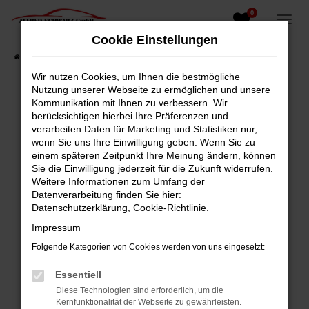
0
Zum
Hauptinhalt
Cookie Einstellungen
springen
Startseite
Fahrzeugangebote
Fahrzeugsuche
Wir nutzen Cookies, um Ihnen die bestmögliche
Nutzung unserer Webseite zu ermöglichen und unsere
Kommunikation mit Ihnen zu verbessern. Wir
berücksichtigen hierbei Ihre Präferenzen und
Fehler: Network Error
verarbeiten Daten für Marketing und Statistiken nur,
wenn Sie uns Ihre Einwilligung geben. Wenn Sie zu
Beim Laden ist ein Fehler aufgetreten.
einem späteren Zeitpunkt Ihre Meinung ändern, können
Hier sind ein paar Tipps, die dir helfen können:
Sie die Einwilligung jederzeit für die Zukunft widerrufen.
Weitere Informationen zum Umfang der
Überprüfe deine Firewall und deine
Datenverarbeitung finden Sie hier:
Internetverbindung.
Datenschutzerklärung
,
Cookie-Richtlinie
.
Laden andere Webseiten, zum Beispiel deine
Impressum
Suchmaschine?
Folgende Kategorien von Cookies werden von uns eingesetzt:
Prüfe deine Browsererweiterungen.
Manche Erweiterungen, wie Werbeblocker,
Essentiell
können das Laden bestimmter Seiten
Diese Technologien sind erforderlich, um die
verhindern. Funktioniert die Seite in einem
Kernfunktionalität der Webseite zu gewährleisten.