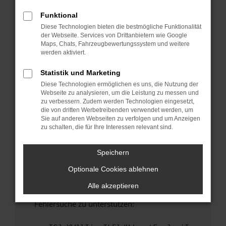
anderen Browser oder in einem privaten
Fenster?
Funktional
Diese Technologien bieten die bestmögliche Funktionalität
Starte dein Gerät neu.
der Webseite. Services von Drittanbietern wie Google
Das kann manchmal helfen, vorübergehende
Maps, Chats, Fahrzeugbewertungssystem und weitere
Probleme zu beheben.
werden aktiviert.
Stelle sicher, dass dein Browser und dein
Statistik und Marketing
Betriebssystem auf dem neuesten Stand
Diese Technologien ermöglichen es uns, die Nutzung der
sind.
Webseite zu analysieren, um die Leistung zu messen und
Veraltete Software birgt nicht nur ein
zu verbessern. Zudem werden Technologien eingesetzt,
Sicherheitsrisiko, sondern kann auch dazu
die von dritten Werbetreibenden verwendet werden, um
Sie auf anderen Webseiten zu verfolgen und um Anzeigen
führen, dass bestimmte Funktionen nicht mehr
zu schalten, die für Ihre Interessen relevant sind.
unterstützt werden.
Wende dich an den Webseitenbetreiber.
Speichern
Wenn du alle oben genannten Schritte versucht
Optionale Cookies ablehnen
hast, kontaktiere uns bitte. Wir werden
versuchen, das Problem zu beheben. Du kannst
Alle akzeptieren
uns diesen Text schicken, um uns bei der
Fehlersuche zu unterstützen: