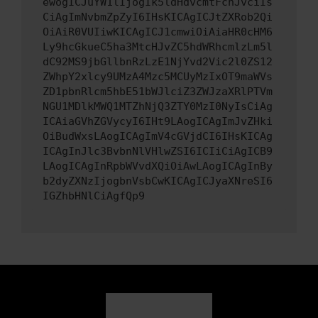
ewogICJuYW1lIjogIk5ldHdvcmtFcnJvciIs
CiAgImNvbmZpZyI6IHsKICAgICJtZXRob2Qi
OiAiR0VUIiwKICAgICJ1cmwiOiAiaHR0cHM6
Ly9hcGkueC5ha3MtcHJvZC5hdWRhcmlzLm5l
dC92MS9jbGllbnRzLzE1NjYvd2Vic2l0ZS12
ZWhpY2xlcy9UMzA4Mzc5MCUyMzIxOT9maWVs
ZD1pbnRlcm5hbE51bWJlciZ3ZWJzaXRlPTVm
NGU1MDlkMWQ1MTZhNjQ3ZTY0MzI0NyIsCiAg
ICAiaGVhZGVycyI6IHt9LAogICAgImJvZHki
OiBudWxsLAogICAgImV4cGVjdCI6IHsKICAg
ICAgInJlc3BvbnNlVHlwZSI6ICIiCiAgICB9
LAogICAgInRpbWVvdXQiOiAwLAogICAgInBy
b2dyZXNzIjogbnVsbCwKICAgICJyaXNreSI6
IGZhbHNlCiAgfQp9