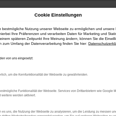
Cookie Einstellungen
ie bestmögliche Nutzung unserer Webseite zu ermöglichen und unsere
hierbei Ihre Präferenzen und verarbeiten Daten für Marketing und Stati
einem späteren Zeitpunkt Ihre Meinung ändern, können Sie die Einwillig
en zum Umfang der Datenverarbeitung finden Sie hier:
Datenschutzerkl
en von uns eingesetzt:
indung.
rlich, um die Kernfunktionalität der Webseite zu gewährleisten.
hine?
aden bestimmter Seiten verhindern. Funktioniert die Seite in e
estmögliche Funktionalität der Webseite. Services von Drittanbietern wie Google 
eitere werden aktiviert.
 zu beheben.
bssystem auf dem neuesten Stand sind.
 es uns, die Nutzung der Webseite zu analysieren, um die Leistung zu messen u