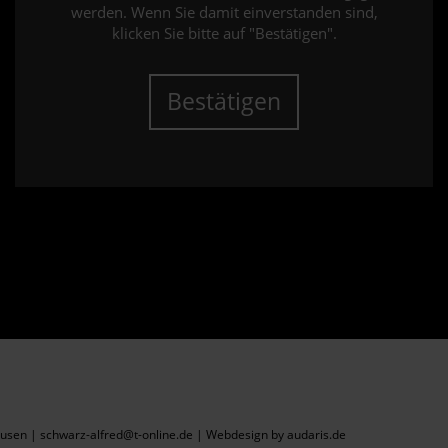
werden. Wenn Sie damit einverstanden sind,
klicken Sie bitte auf "Bestätigen".
Bestätigen
sen | schwarz-alfred@t-online.de |
Webdesign by audaris.de