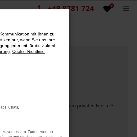
+49 8781 724
0
 Kommunikation mit Ihnen zu
stiken nur, wenn Sie uns Ihre
ung jederzeit für die Zukunft
ärung
,
Cookie-Richtlinie
.
inem anderen Browser oder in einem privaten Fenster?
Maps, Chats,
nd zu verbessern. Zudem werden