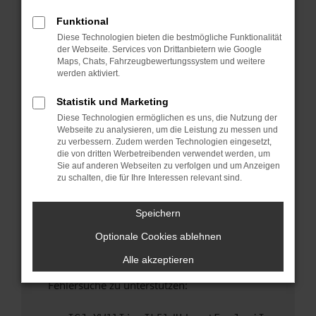
anderen Browser oder in einem privaten
Fenster?
Funktional
Diese Technologien bieten die bestmögliche Funktionalität
Starte dein Gerät neu.
der Webseite. Services von Drittanbietern wie Google
Das kann manchmal helfen, vorübergehende
Maps, Chats, Fahrzeugbewertungssystem und weitere
Probleme zu beheben.
werden aktiviert.
Stelle sicher, dass dein Browser und dein
Statistik und Marketing
Betriebssystem auf dem neuesten Stand
Diese Technologien ermöglichen es uns, die Nutzung der
sind.
Webseite zu analysieren, um die Leistung zu messen und
Veraltete Software birgt nicht nur ein
zu verbessern. Zudem werden Technologien eingesetzt,
Sicherheitsrisiko, sondern kann auch dazu
die von dritten Werbetreibenden verwendet werden, um
Sie auf anderen Webseiten zu verfolgen und um Anzeigen
führen, dass bestimmte Funktionen nicht mehr
zu schalten, die für Ihre Interessen relevant sind.
unterstützt werden.
Wende dich an den Webseitenbetreiber.
Speichern
Wenn du alle oben genannten Schritte versucht
Optionale Cookies ablehnen
hast, kontaktiere uns bitte. Wir werden
versuchen, das Problem zu beheben. Du kannst
Alle akzeptieren
uns diesen Text schicken, um uns bei der
Fehlersuche zu unterstützen: