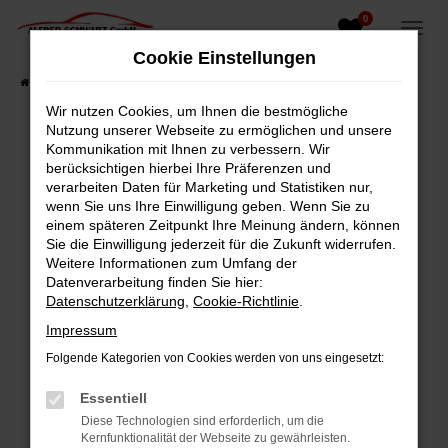
0
Zum
Hauptinhalt
Cookie Einstellungen
springen
Startseite
Fahrzeugangebote
Fahrzeugsuche
Wir nutzen Cookies, um Ihnen die bestmögliche
Nutzung unserer Webseite zu ermöglichen und unsere
Kommunikation mit Ihnen zu verbessern. Wir
berücksichtigen hierbei Ihre Präferenzen und
Fehler: Network Error
verarbeiten Daten für Marketing und Statistiken nur,
wenn Sie uns Ihre Einwilligung geben. Wenn Sie zu
Beim Laden ist ein Fehler aufgetreten.
einem späteren Zeitpunkt Ihre Meinung ändern, können
Hier sind ein paar Tipps, die dir helfen können:
Sie die Einwilligung jederzeit für die Zukunft widerrufen.
Weitere Informationen zum Umfang der
Überprüfe deine Firewall und deine
Datenverarbeitung finden Sie hier:
Internetverbindung.
Datenschutzerklärung
,
Cookie-Richtlinie
.
Laden andere Webseiten, zum Beispiel deine
Impressum
Suchmaschine?
Folgende Kategorien von Cookies werden von uns eingesetzt:
Prüfe deine Browsererweiterungen.
Manche Erweiterungen, wie Werbeblocker,
Essentiell
können das Laden bestimmter Seiten
Diese Technologien sind erforderlich, um die
verhindern. Funktioniert die Seite in einem
Kernfunktionalität der Webseite zu gewährleisten.