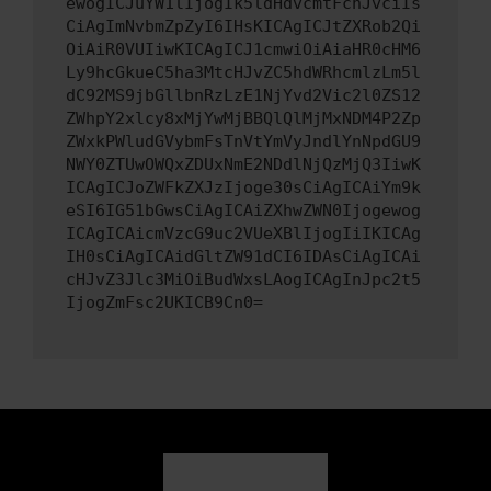
ewogICJuYW1lIjogIk5ldHdvcmtFcnJvciIs
CiAgImNvbmZpZyI6IHsKICAgICJtZXRob2Qi
OiAiR0VUIiwKICAgICJ1cmwiOiAiaHR0cHM6
Ly9hcGkueC5ha3MtcHJvZC5hdWRhcmlzLm5l
dC92MS9jbGllbnRzLzE1NjYvd2Vic2l0ZS12
ZWhpY2xlcy8xMjYwMjBBQlQlMjMxNDM4P2Zp
ZWxkPWludGVybmFsTnVtYmVyJndlYnNpdGU9
NWY0ZTUwOWQxZDUxNmE2NDdlNjQzMjQ3IiwK
ICAgICJoZWFkZXJzIjoge30sCiAgICAiYm9k
eSI6IG51bGwsCiAgICAiZXhwZWN0Ijogewog
ICAgICAicmVzcG9uc2VUeXBlIjogIiIKICAg
IH0sCiAgICAidGltZW91dCI6IDAsCiAgICAi
cHJvZ3Jlc3MiOiBudWxsLAogICAgInJpc2t5
IjogZmFsc2UKICB9Cn0=