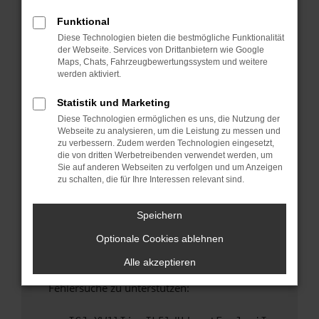
anderen Browser oder in einem privaten
Fenster?
Funktional
Diese Technologien bieten die bestmögliche Funktionalität
Starte dein Gerät neu.
der Webseite. Services von Drittanbietern wie Google
Das kann manchmal helfen, vorübergehende
Maps, Chats, Fahrzeugbewertungssystem und weitere
Probleme zu beheben.
werden aktiviert.
Stelle sicher, dass dein Browser und dein
Statistik und Marketing
Betriebssystem auf dem neuesten Stand
Diese Technologien ermöglichen es uns, die Nutzung der
sind.
Webseite zu analysieren, um die Leistung zu messen und
Veraltete Software birgt nicht nur ein
zu verbessern. Zudem werden Technologien eingesetzt,
Sicherheitsrisiko, sondern kann auch dazu
die von dritten Werbetreibenden verwendet werden, um
Sie auf anderen Webseiten zu verfolgen und um Anzeigen
führen, dass bestimmte Funktionen nicht mehr
zu schalten, die für Ihre Interessen relevant sind.
unterstützt werden.
Wende dich an den Webseitenbetreiber.
Speichern
Wenn du alle oben genannten Schritte versucht
Optionale Cookies ablehnen
hast, kontaktiere uns bitte. Wir werden
versuchen, das Problem zu beheben. Du kannst
Alle akzeptieren
uns diesen Text schicken, um uns bei der
Fehlersuche zu unterstützen: