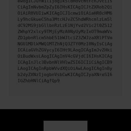
ewogICJuYW1lIjogIk5ldHdvcmtFcnJvciIs
CiAgImNvbmZpZyI6IHsKICAgICJtZXRob2Qi
OiAiR0VUIiwKICAgICJ1cmwiOiAiaHR0cHM6
Ly9hcGkueC5ha3MtcHJvZC5hdWRhcmlzLm5l
dC92MS9jbGllbnRzLzE1NjYvd2Vic2l0ZS12
ZWhpY2xlcy9TMjEyMzA0NyUyMzIxOT9maWVs
ZD1pbnRlcm5hbE51bWJlciZ3ZWJzaXRlPTVm
NGU1MDlkMWQ1MTZhNjQ3ZTY0MzI0NyIsCiAg
ICAiaGVhZGVycyI6IHt9LAogICAgImJvZHki
OiBudWxsLAogICAgImV4cGVjdCI6IHsKICAg
ICAgInJlc3BvbnNlVHlwZSI6ICIiCiAgICB9
LAogICAgInRpbWVvdXQiOiAwLAogICAgInBy
b2dyZXNzIjogbnVsbCwKICAgICJyaXNreSI6
IGZhbHNlCiAgfQp9