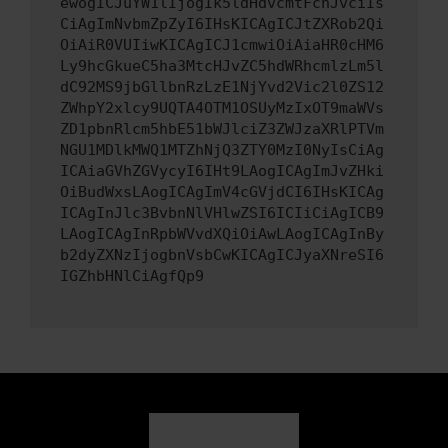
ewogICJuYW1lIjogIk5ldHdvcmtFcnJvciIs
CiAgImNvbmZpZyI6IHsKICAgICJtZXRob2Qi
OiAiR0VUIiwKICAgICJ1cmwiOiAiaHR0cHM6
Ly9hcGkueC5ha3MtcHJvZC5hdWRhcmlzLm5l
dC92MS9jbGllbnRzLzE1NjYvd2Vic2l0ZS12
ZWhpY2xlcy9UQTA4OTM1OSUyMzIxOT9maWVs
ZD1pbnRlcm5hbE51bWJlciZ3ZWJzaXRlPTVm
NGU1MDlkMWQ1MTZhNjQ3ZTY0MzI0NyIsCiAg
ICAiaGVhZGVycyI6IHt9LAogICAgImJvZHki
OiBudWxsLAogICAgImV4cGVjdCI6IHsKICAg
ICAgInJlc3BvbnNlVHlwZSI6ICIiCiAgICB9
LAogICAgInRpbWVvdXQiOiAwLAogICAgInBy
b2dyZXNzIjogbnVsbCwKICAgICJyaXNreSI6
IGZhbHNlCiAgfQp9