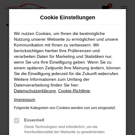
0
Zum
Hauptinhalt
Cookie Einstellungen
springen
Startseite
Fahrzeugangebote
Fahrzeugsuche
Wir nutzen Cookies, um Ihnen die bestmögliche
Nutzung unserer Webseite zu ermöglichen und unsere
Kommunikation mit Ihnen zu verbessern. Wir
berücksichtigen hierbei Ihre Präferenzen und
Fehler: Network Error
verarbeiten Daten für Marketing und Statistiken nur,
wenn Sie uns Ihre Einwilligung geben. Wenn Sie zu
Beim Laden ist ein Fehler aufgetreten.
einem späteren Zeitpunkt Ihre Meinung ändern, können
Hier sind ein paar Tipps, die dir helfen können:
Sie die Einwilligung jederzeit für die Zukunft widerrufen.
Weitere Informationen zum Umfang der
Überprüfe deine Firewall und deine
Datenverarbeitung finden Sie hier:
Internetverbindung.
Datenschutzerklärung
,
Cookie-Richtlinie
.
Laden andere Webseiten, zum Beispiel deine
Impressum
Suchmaschine?
Folgende Kategorien von Cookies werden von uns eingesetzt:
Prüfe deine Browsererweiterungen.
Manche Erweiterungen, wie Werbeblocker,
Essentiell
können das Laden bestimmter Seiten
Diese Technologien sind erforderlich, um die
verhindern. Funktioniert die Seite in einem
Kernfunktionalität der Webseite zu gewährleisten.