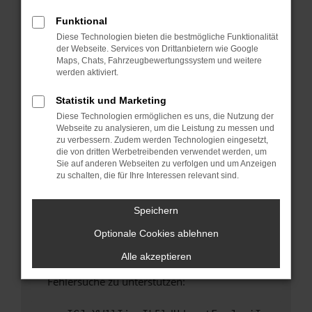
anderen Browser oder in einem privaten
Fenster?
Funktional
Diese Technologien bieten die bestmögliche Funktionalität
Starte dein Gerät neu.
der Webseite. Services von Drittanbietern wie Google
Das kann manchmal helfen, vorübergehende
Maps, Chats, Fahrzeugbewertungssystem und weitere
Probleme zu beheben.
werden aktiviert.
Stelle sicher, dass dein Browser und dein
Statistik und Marketing
Betriebssystem auf dem neuesten Stand
Diese Technologien ermöglichen es uns, die Nutzung der
sind.
Webseite zu analysieren, um die Leistung zu messen und
Veraltete Software birgt nicht nur ein
zu verbessern. Zudem werden Technologien eingesetzt,
Sicherheitsrisiko, sondern kann auch dazu
die von dritten Werbetreibenden verwendet werden, um
Sie auf anderen Webseiten zu verfolgen und um Anzeigen
führen, dass bestimmte Funktionen nicht mehr
zu schalten, die für Ihre Interessen relevant sind.
unterstützt werden.
Wende dich an den Webseitenbetreiber.
Speichern
Wenn du alle oben genannten Schritte versucht
Optionale Cookies ablehnen
hast, kontaktiere uns bitte. Wir werden
versuchen, das Problem zu beheben. Du kannst
Alle akzeptieren
uns diesen Text schicken, um uns bei der
Fehlersuche zu unterstützen: